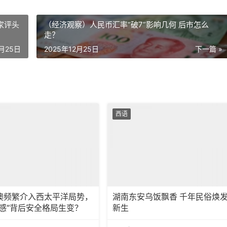
家评头
（经济观察）人民币汇率“破7”影响几何 后市怎么
走？
2月25日
2025年12月25日
下一篇 »
西语
澳频繁介入西太平洋局势，
湖南东安乌饭飘香 千年民俗焕
在感”背后安全格局生变？
新生