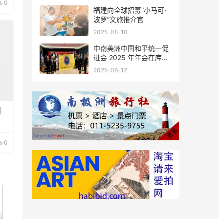
0
福建向全球招募“小马可·
波罗”文旅推介官
2025-08-10
中南美洲中国和平统一促
进会 2025 年年会在库拉
索圆满举行，共绘反“独”
2025-06-12
促统宏伟蓝图
国
0