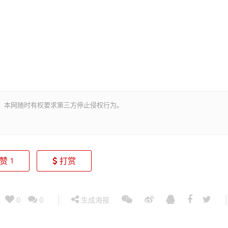
。本网随时有权要求第三方停止侵权行为。
赞
打赏
1
0
0
生成海报