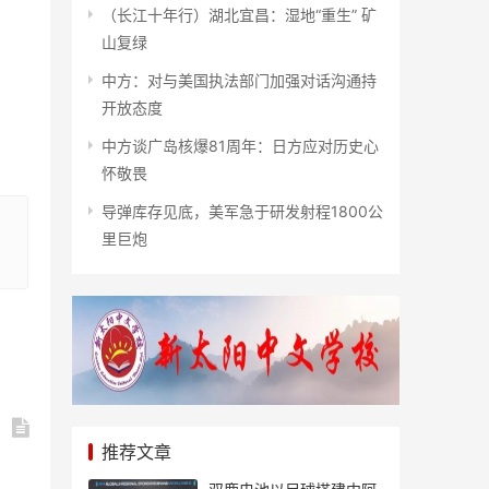
（长江十年行）湖北宜昌：湿地“重生” 矿
山复绿
中方：对与美国执法部门加强对话沟通持
开放态度
中方谈广岛核爆81周年：日方应对历史心
怀敬畏
导弹库存见底，美军急于研发射程1800公
里巨炮
推荐文章