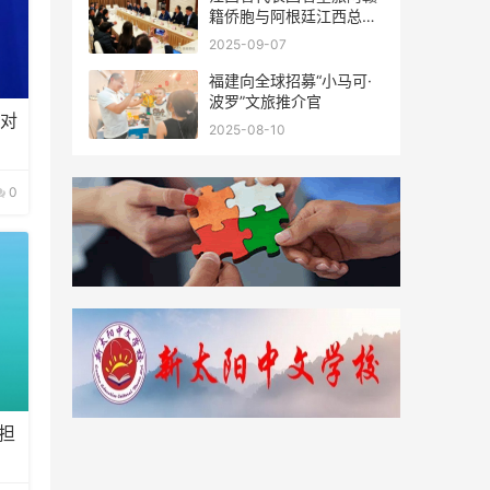
籍侨胞与阿根廷江西总商
会座谈
2025-09-07
福建向全球招募“小马可·
波罗”文旅推介官
应对
2025-08-10
0
担