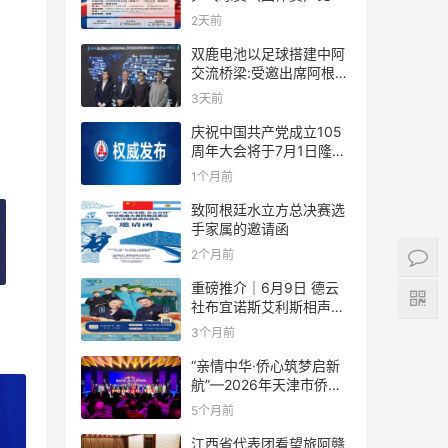
规则
2天前
双鹿电池以足球搭建中阿
交流桥梁:受邀出席阿根廷
足协赞助商招待会！
3天前
庆祝中国共产党成立105
周年大会将于7月1日隆重
举行
1个月前
致阿根廷水立方总决赛选
手家属的邀请函
2个月前
重磅推介｜6月9日 德云
社布宜诺斯艾利斯相声专
场！国风曲艺邂逅南美风
3个月前
情，多元文化狂欢全城集
结！
“亲情中华·侨心筑梦启新
航”—2026年天津市侨界
新春联谊活动成功举办
5个月前
江西省代表团看望旅阿赣