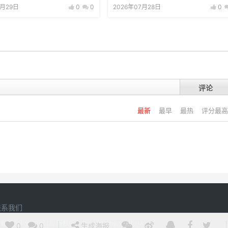
7月29日
0
0
2026年07月28日
0
评论
最新
最早
最热
评分最高
联系我们
20 江西省刘氏实业有限公司 版权所有
Powered by
argchina
0
0
生成海报