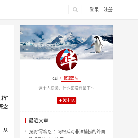
登录
注册
cui
管理团队
这个人很懒，什么都没有留下～
箱”
关注TA
概念
最近文章
，从
强调“零容忍”：阿根廷对非法捕捞的外国