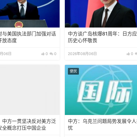
对与美国执法部门加强对话
中方谈广岛核爆81周年：日方
开放态度
历史心怀敬畏
8月06日
0
0
2026年08月06日
0
便民
：中方一贯坚决反对美方泛
中方：乌克兰问题局势发展令人
安全概念打压中国企业
忧