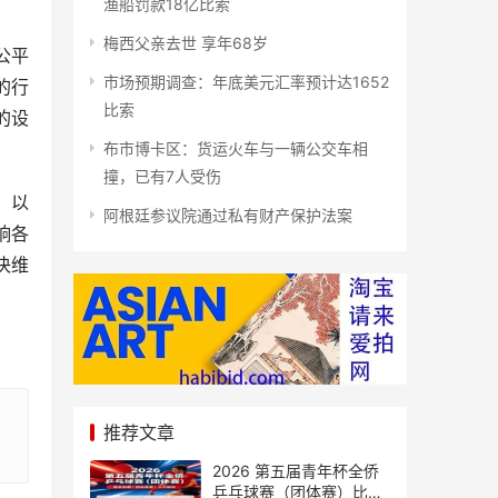
渔船罚款18亿比索
梅西父亲去世 享年68岁
公平
市场预期调查：年底美元汇率预计达1652
的行
比索
的设
布市博卡区：货运火车与一辆公交车相
撞，已有7人受伤
，以
阿根廷参议院通过私有财产保护法案
响各
决维
推荐文章
2026 第五届青年杯全侨
乒乓球赛（团体赛）比赛