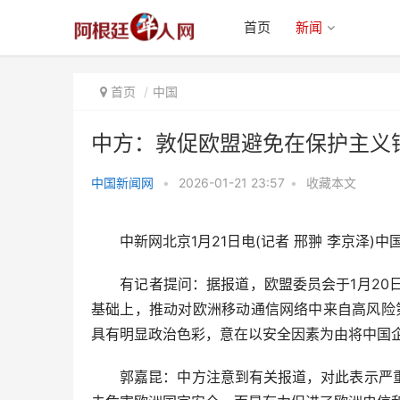
首页
新闻
首页
中国
中方：敦促欧盟避免在保护主义
中国新闻网
•
2026-01-21 23:57
•
收藏本文
中方：敦促欧盟避免在保护主义错
误道路上越走越远
中新网北京1月21日电(记者 邢翀 李京泽)中
有记者提问：据报道，欧盟委员会于1月20日
基础上，推动对欧洲移动通信网络中来自高风险第
具有明显政治色彩，意在以安全因素为由将中国
郭嘉昆：中方注意到有关报道，对此表示严重