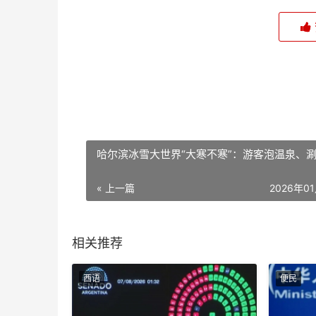
哈尔滨冰雪大世界“大寒不寒”：游客泡温泉、
« 上一篇
2026年0
相关推荐
西语
便民