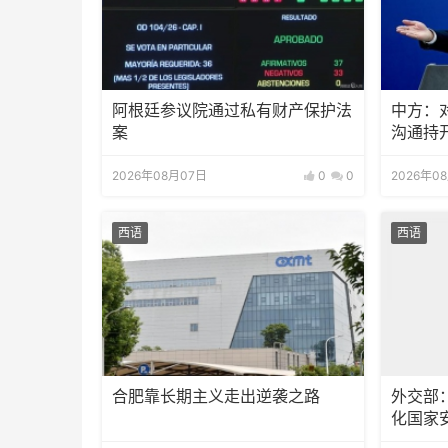
阿根廷参议院通过私有财产保护法
中方：
案
沟通持
2026年08月07日
0
0
2026年0
西语
西语
合肥靠长期主义走出逆袭之路
外交部
化国家