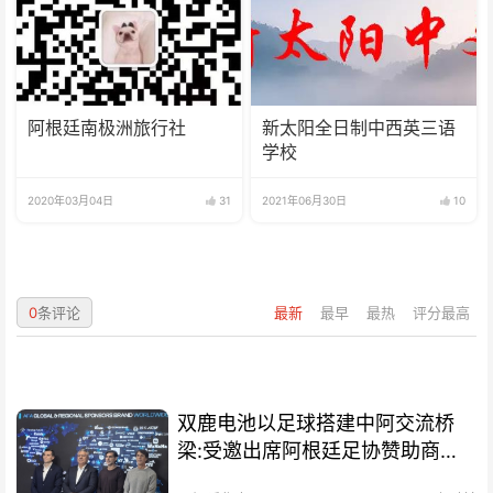
阿根廷南极洲旅行社
新太阳全日制中西英三语
学校
2020年03月04日
31
2021年06月30日
10
0
条评论
最新
最早
最热
评分最高
双鹿电池以足球搭建中阿交流桥
梁:受邀出席阿根廷足协赞助商招
待会！