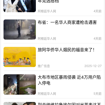
年竞选搭档
阿根廷华人网
4天前
布省：一名华人商家遭枪击遇害
阿根廷华人网
4天前
旅阿华侨华人烟民的福音来了！
推广信息
2025-12-27
大布市地区暴雨侵袭 近4万用户陷
入停电
阿根廷华人网
5天前
副总统维拉鲁埃尔因对米莱表达不