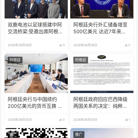
双鹿电池以足球搭建中阿
阿根廷央行外汇储备增至
交流桥梁:受邀出席阿根廷
500亿美元 达近7年来最
足协赞助商招待会！
高水平
2026年08月06日
0
2026年08月06日
0
阿根廷
阿根廷
阿根廷央行与中国续约
阿根廷政府回应巴西降级
200亿美元的货币互换 有
两国关系的决定：纯粹意
效期增至5年
识形态问题
2026年08月05日
0
2026年08月05日
1
推广
推广