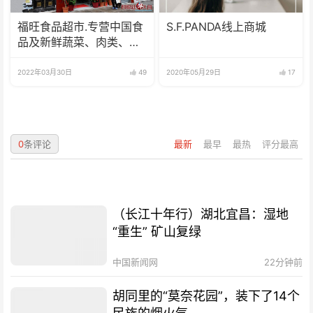
福旺食品超市.专营中国食
S.F.PANDA线上商城
品及新鲜蔬菜、肉类、
鱼、海鲜
2022年03月30日
49
2020年05月29日
17
0
条评论
最新
最早
最热
评分最高
（长江十年行）湖北宜昌：湿地
“重生” 矿山复绿
中国新闻网
22分钟前
胡同里的“莫奈花园”，装下了14个