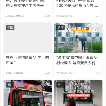
中外合作办学提速扩围，
阿根廷央行与中国续约
国际高校押注中国未来
200亿美元的货币互换 有
效期增至5年
2026年08月05日
0
2026年08月05日
0
中国
天津
在巴西里约邂逅“舌尖上的
“洋主播”看中国｜跟着乡
中国”
村经理人 解锁天津乡村振
兴新模式
2026年08月04日
0
2026年08月04日
0
推广
推广