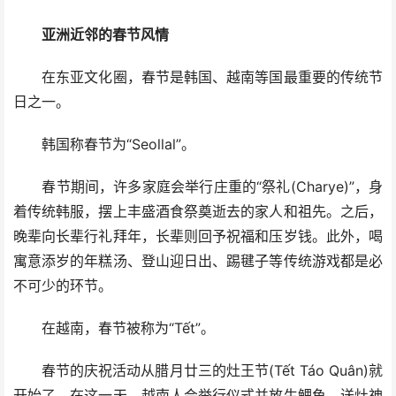
亚洲近邻的春节风情
在东亚文化圈，春节是韩国、越南等国最重要的传统节
日之一。
韩国称春节为“Seollal”。
春节期间，许多家庭会举行庄重的“祭礼(Charye)”，身
着传统韩服，摆上丰盛酒食祭奠逝去的家人和祖先。之后，
晚辈向长辈行礼拜年，长辈则回予祝福和压岁钱。此外，喝
寓意添岁的年糕汤、登山迎日出、踢毽子等传统游戏都是必
不可少的环节。
在越南，春节被称为“Tết”。
春节的庆祝活动从腊月廿三的灶王节(Tết Táo Quân)就
开始了，在这一天，越南人会举行仪式并放生鲤鱼，送灶神