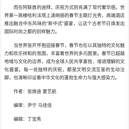
而在阿联酋的迪拜，庆祝方式则充满了现代奢华感。世
界第一高楼哈利法塔上演绚丽的春节主题灯光秀，高端酒店
推出融合中东风味的“新中式”盛宴，让这个古老节日焕发出
国际时尚之都的别样魅力。
当世界张开怀抱迎接春节，春节也在以其独特的文化魅
力和欢乐祥和的氛围，丰富着世界的多元图景。春节已超越
地域与文化的边界，成为全球人民共享喜悦、增进理解的文
化盛宴。每一处独特的庆祝，都是文明交流互鉴的生动注
脚，也清晰印证着中华文化的蓬勃生命力与强大感染力。
作者：张焕迪 夏艺航
编审：尹宁 马佳佳
编辑：丁宝秀