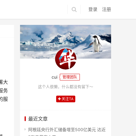
登录
注册
cui
管理团队
署大
这个人很懒，什么都没有留下～
服务
的服
关注TA
最近文章
阿根廷央行外汇储备增至500亿美元 达近