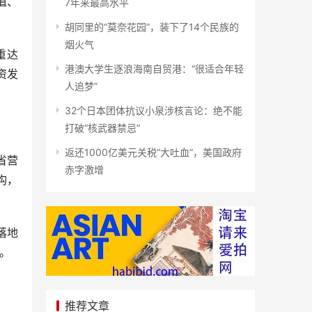
值、
7年来最高水平
胡同里的“莫奈花园”，装下了14个民族的
烟火气
重达
港澳大学生逐浪海南自贸港：“很适合年轻
资发
人追梦”
32个日本团体抗议小泉涉核言论：绝不能
打破“核武器禁忌”
返还1000亿美元关税“大吐血”，美国政府
省营
赤字激增
构，
落地
展。
推荐文章