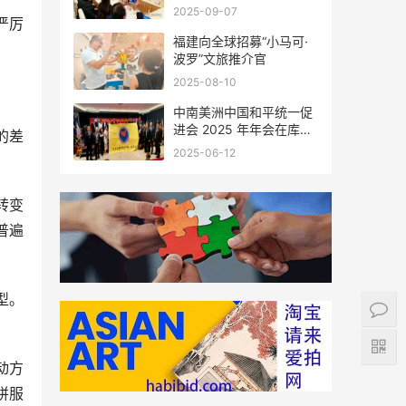
会座谈
2025-09-07
严厉
福建向全球招募“小马可·
波罗”文旅推介官
2025-08-10
中南美洲中国和平统一促
进会 2025 年年会在库拉
的差
索圆满举行，共绘反“独”
2025-06-12
促统宏伟蓝图
转变
普遍
型。
动方
拼服