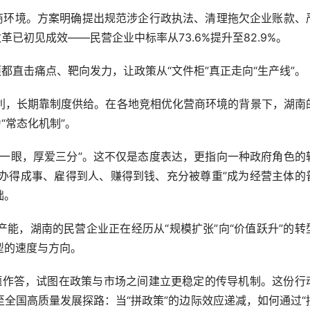
环境。方案明确提出规范涉企行政执法、清理拖欠企业账款、
已初见成效——民营企业中标率从73.6%提升至82.9%。
直击痛点、靶向发力，让政策从“文件柜”真正走向“生产线”。
，长期靠制度供给。在各地竞相优化营商环境的背景下，湖南
“常态化机制”。
眼，厚爱三分”。这不仅是态度表达，更指向一种政府角色的
“办得成事、雇得到人、赚得到钱、充分被尊重”成为经营主体的
础。
，湖南的民营企业正在经历从“规模扩张”向“价值跃升”的转
型的速度与方向。
题作答，试图在政策与市场之间建立更稳定的传导机制。这份行
全国高质量发展探路：当“拼政策”的边际效应递减，如何通过“