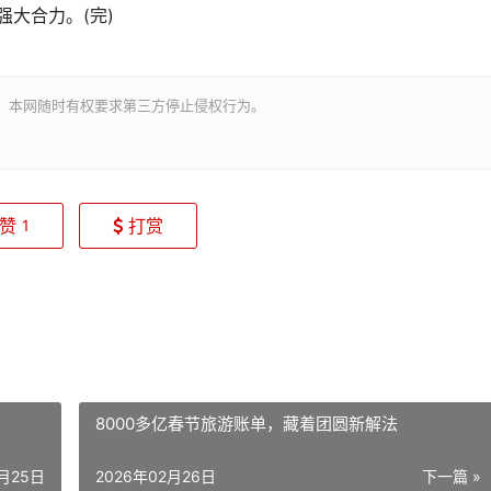
大合力。(完)
。本网随时有权要求第三方停止侵权行为。
赞
打赏
1
8000多亿春节旅游账单，藏着团圆新解法
2月25日
2026年02月26日
下一篇 »