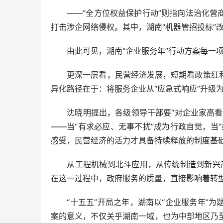
——“全方位权益保护行动”则指向法治化营商
打击涉企网络侵权。其中，湖南“机器管招投标”改革
由此可见，湖南“企业服务年”行动方案每一项都
更深一层看，民营经济发展，短期看政策红利
异化路径在于：将服务企业从“应急式响应”升级为
沈晓明提出，各级领导干部要“对企业家高看一
——当“有求必应、无事不扰”成为行政自觉，当
感受，民营经济的活力才具备持续释放的制度基
从工程机械到北斗应用，从传统制造到新兴产能
在这一过程中，政府服务的质量，直接影响着转
“十五五”开局之年，湖南以“企业服务年”为
案的意义，不仅关乎湖南一域，也为中部地区乃至