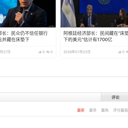
部长：民众仍不信任银行
阿根廷经济部长：民间藏在“床
元并藏在床垫下
下的美元”估计有1700亿
7月27日
0
0
2026年07月23日
0
评论
最新
最早
最热
评分最高