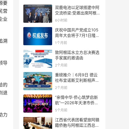
源要
双鹿电池以足球搭建中阿
民营
交流桥梁:受邀出席阿根廷
足协赞助商招待会！
企业
6小时前
庆祝中国共产党成立105
周年大会将于7月1日隆重
追溯
举行
1个月前
致阿根廷水立方总决赛选
手家属的邀请函
领导
2个月前
重磅推介｜6月9日 德云
社布宜诺斯艾利斯相声专
给的
场！国风曲艺邂逅南美风
2个月前
情，多元文化狂欢全城集
到退
结！
“亲情中华·侨心筑梦启新
航”—2026年天津市侨界
新春联谊活动成功举办
5个月前
助力
江西省代表团看望旅阿赣
籍侨胞与阿根廷江西总商