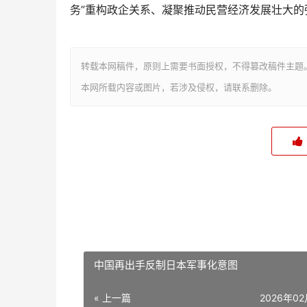
务”重构政企关系、凝聚推动民营经济发展壮大的强
转载本网稿件，原则上需要书面授权，不得篡改稿件主题
本网所载内容或图片，若涉及侵权，请联系删除。
中国再出手反制日本军事化意图
« 上一篇
2026年0