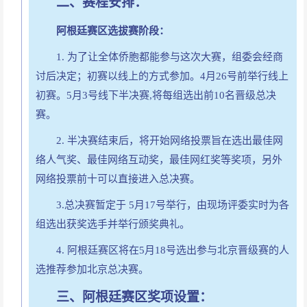
二、赛程安排：
阿根廷赛区选拔赛阶段：
1. 为了让全体侨胞都能参与这次大赛，组委会经商
讨后决定；初赛以线上的方式参加。4月26号前举行
线上
初赛
。5月3
号
线下
半决赛,将每组选出前10名晋级总决
赛。
2.
半决赛
结束后，将开始网络投票旨在选出最佳网
络人气奖、最佳网络互动奖，最佳网红奖等奖项，另外
网络投票前十可以直接进入总决赛。
3.
总
决赛暂定于
5
月17
号举行
，由现场评委实时为各
组选出获奖选手并举行颁奖典礼。
4. 阿根廷
赛区将在5月18号选出参与北京晋级赛的人
选推荐参加北京总决赛。
三、阿根廷赛区奖项设置：