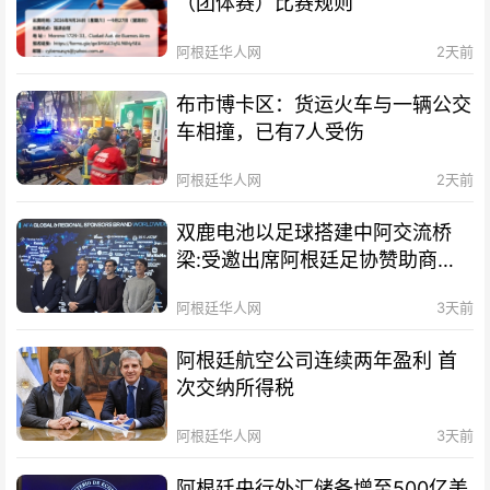
（团体赛）比赛规则
阿根廷华人网
2天前
布市博卡区：货运火车与一辆公交
车相撞，已有7人受伤
阿根廷华人网
2天前
双鹿电池以足球搭建中阿交流桥
梁:受邀出席阿根廷足协赞助商招
待会！
阿根廷华人网
3天前
阿根廷航空公司连续两年盈利 首
次交纳所得税
阿根廷华人网
3天前
阿根廷央行外汇储备增至500亿美