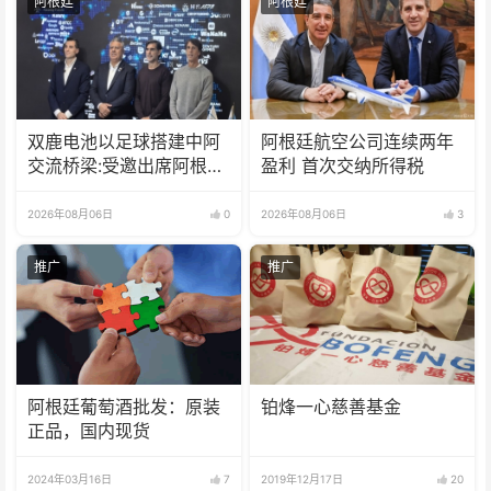
阿根廷
阿根廷
双鹿电池以足球搭建中阿
阿根廷航空公司连续两年
交流桥梁:受邀出席阿根廷
盈利 首次交纳所得税
足协赞助商招待会！
2026年08月06日
0
2026年08月06日
3
推广
推广
阿根廷葡萄酒批发：原装
铂烽一心慈善基金
正品，国内现货
2024年03月16日
7
2019年12月17日
20