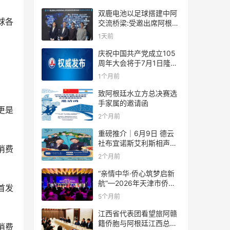
双鹿电池以足球搭建中阿
球各
交流桥梁:受邀出席阿根廷
足协赞助商招待会！
1天前
庆祝中国共产党成立105
周年大会将于7月1日隆重
举行
1个月前
致阿根廷水立方总决赛选
手家属的邀请函
更是
2个月前
重磅推介｜6月9日 德云
社布宜诺斯艾利斯相声专
消费
场！国风曲艺邂逅南美风
2个月前
情，多元文化狂欢全城集
结！
“亲情中华·侨心筑梦启新
航”—2026年天津市侨界
首发
新春联谊活动成功举办
5个月前
江西省代表团看望旅阿赣
籍侨胞与阿根廷江西总商
消费