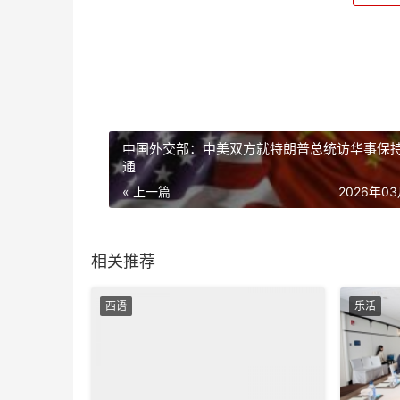
中国外交部：中美双方就特朗普总统访华事保
通
« 上一篇
2026年0
相关推荐
西语
乐活