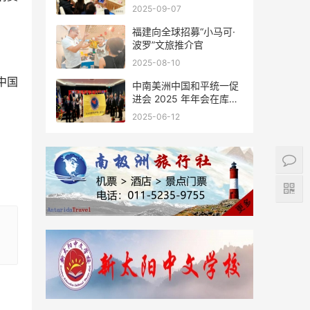
会座谈
2025-09-07
福建向全球招募“小马可·
波罗”文旅推介官
2025-08-10
中国
中南美洲中国和平统一促
进会 2025 年年会在库拉
索圆满举行，共绘反“独”
2025-06-12
促统宏伟蓝图