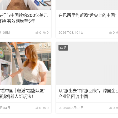
央行与中国续约200亿美元
在巴西里约邂逅“舌尖上的中国”
互换 有效期增至5年
8月05日
0
0
2026年08月04日
0
西语
”看中国 | 邂逅“超能队友”
从“搬出去”到“搬回来”，跨国企
解锁机器人新玩法！
产业链回流中国
8月04日
0
0
2026年08月03日
0