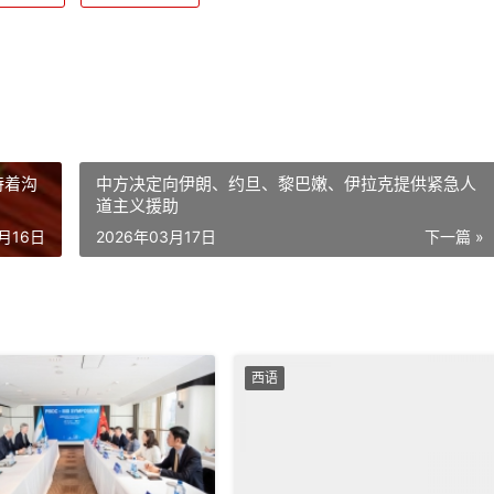
持着沟
中方决定向伊朗、约旦、黎巴嫩、伊拉克提供紧急人
道主义援助
3月16日
2026年03月17日
下一篇 »
西语