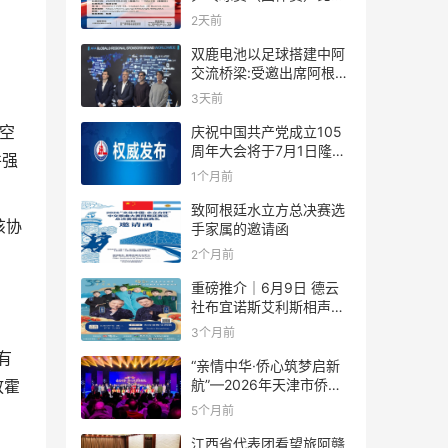
规则
2天前
双鹿电池以足球搭建中阿
交流桥梁:受邀出席阿根廷
足协赞助商招待会！
3天前
空
庆祝中国共产党成立105
周年大会将于7月1日隆重
并强
举行
1个月前
致阿根廷水立方总决赛选
该协
手家属的邀请函
2个月前
重磅推介｜6月9日 德云
社布宜诺斯艾利斯相声专
场！国风曲艺邂逅南美风
3个月前
情，多元文化狂欢全城集
有
结！
“亲情中华·侨心筑梦启新
航”—2026年天津市侨界
放霍
新春联谊活动成功举办
5个月前
江西省代表团看望旅阿赣