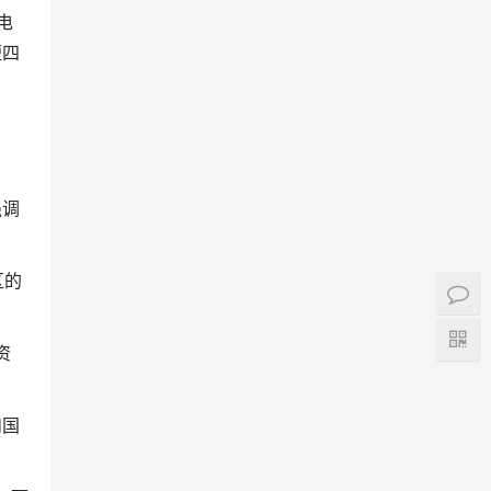
电
短四
强调
区的
资
和国