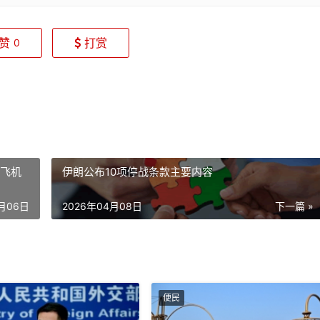
赞
打赏
0
架飞机
伊朗公布10项停战条款主要内容
4月06日
2026年04月08日
下一篇 »
便民