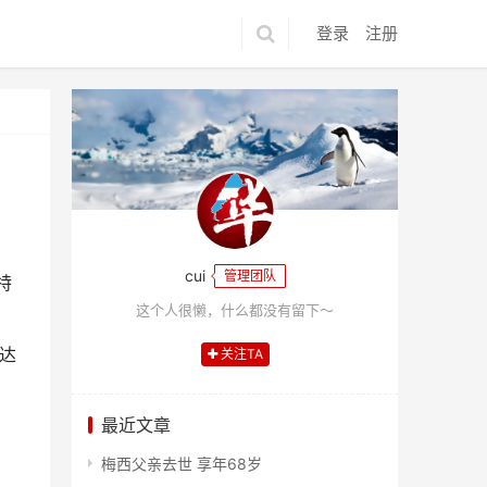
登录
注册
cui
管理团队
特
这个人很懒，什么都没有留下～
达
关注TA
最近文章
梅西父亲去世 享年68岁