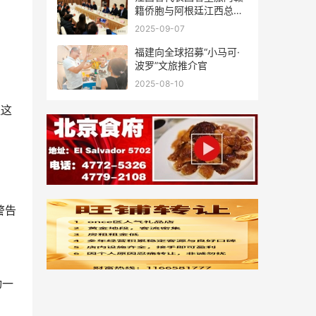
籍侨胞与阿根廷江西总商
会座谈
2025-09-07
福建向全球招募“小马可·
波罗”文旅推介官
2025-08-10
但这
警告
动一