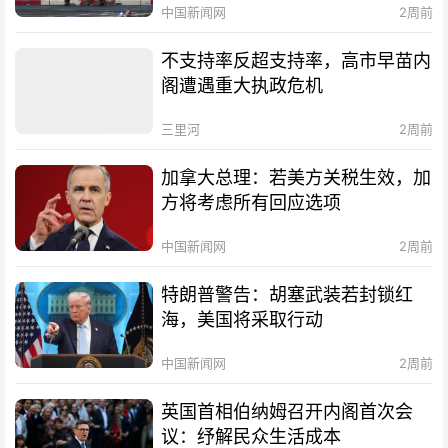
中国新闻网
2周前
不支持率反超支持率，高市早苗内
阁遭遇重大执政危机
三里河
2周前
加拿大总理：若美方关税生效，加
方将考虑所有回应选项
中国新闻网
2周前
特朗普警告：胡塞武装若封锁红
海，美国将采取行动
中国新闻网
2周前
英国首相伯纳姆召开内阁首次会
议：纾解民众生活成本