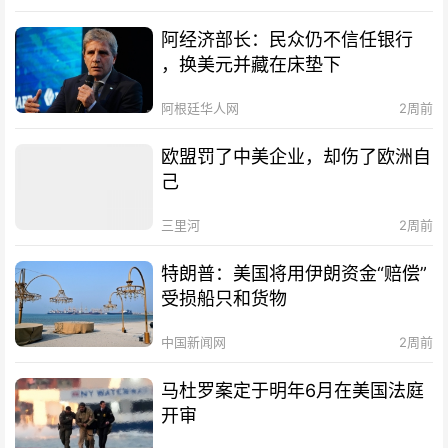
阿经济部长：民众仍不信任银行
，换美元并藏在床垫下
阿根廷华人网
2周前
欧盟罚了中美企业，却伤了欧洲自
己
三里河
2周前
特朗普：美国将用伊朗资金“赔偿”
受损船只和货物
中国新闻网
2周前
马杜罗案定于明年6月在美国法庭
开审