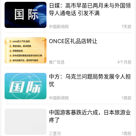
日媒：高市早苗已两月未与外国领
导人通电话 引发不满
中国新闻网
7天前
ONCE区礼品店转让
推广信息
4个月前
中方：乌克兰问题局势发展令人担
忧
中国新闻网
1周前
中国游客暴跌近六成，日本旅游业
疼了
三里河
1周前