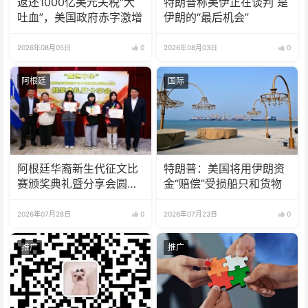
返还1000亿美元关税“大
特朗普称美伊正在谈判 是
吐血”，美国政府赤字激增
伊朗的“最后机会”
2026年08月05日
0
2026年08月03日
0
阿根廷
国际
阿根廷华裔新生代征文比
特朗普：美国将用伊朗资
赛颁奖典礼暨分享会圆满
金“赔偿”受损船只和货物
举办
2026年07月28日
0
2026年07月23日
0
推广
推广