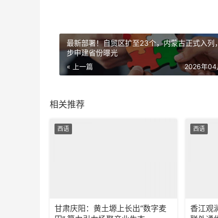
最新部署！自贸区扩至23个，内蒙古正式入列
步申建省份曝光
« 上一篇
2026年0
相关推荐
西语
西语
甘肃庆阳：黄土塬上长出“数字麦
香江观