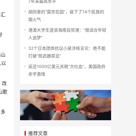
7年来最高水平
胡同里的“莫奈花园”，装下了14个民族的
手汇
烟火气
港澳大学生逐浪海南自贸港：“很适合年轻
好
人追梦”
32个日本团体抗议小泉涉核言论：绝不能
唱山
打破“核武器禁忌”
人以
返还1000亿美元关税“大吐血”，美国政府
赤字激增
，改
山歌
么多
推荐文章