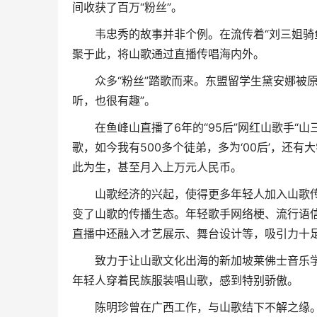
间收获了百万“粉丝”。
韦忠秀的故事并非个例。在流传着“刘三姐骑鱼
聚于此，将山歌通过直播传唱海内外。
众多“粉丝”踏歌而来。东盟留学生黛安娜被原
听，也很有趣”。
在鱼峰山直播了6年的“95后”网红山歌手“山
歌，如今我有500多个徒弟，多为‘00后’，还
此为生，甚至月入上万元人民币。
山歌经济的兴起，使得更多年轻人加入山歌传
变了山歌的传播生态。年轻歌手网络梗、流行语信
直播中还融入才艺展示、舞台设计等，吸引力十足
致力于让山歌文化出海的新加坡莱佛士音乐学院
年轻人穿着民族服装唱山歌，感到特别骄傲。
陈明珍曾在广西工作，与山歌结下不解之缘。几