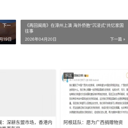
，下一
《再回闽南》在漳州上演 海外侨胞“沉浸式”共忆家国
往事
4月19日
2026年04月20日
下一篇 »
乐活
澜：深耕东盟市场，香港内
阿根廷队：愿为广西捐赠物资