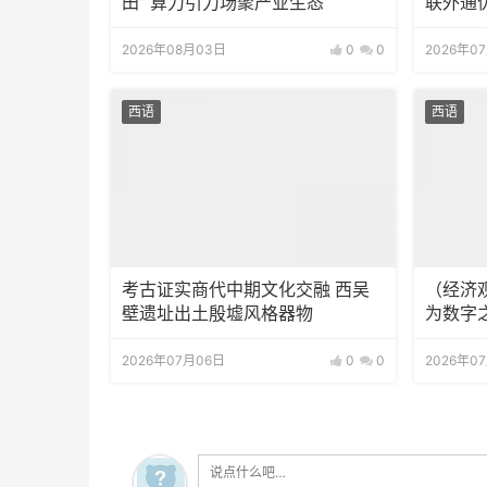
田” 算力引力场聚产业生态
联外通
2026年08月03日
0
0
2026年0
西语
西语
考古证实商代中期文化交融 西吴
（经济观
壁遗址出土殷墟风格器物
为数字
2026年07月06日
0
0
2026年0