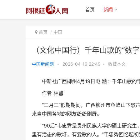
首页
新闻
首页
中国
（文化中国行）千年山歌的“数字
中国新闻网
•
2026-04-19 22:49
•
收藏本文
（文化中国行）千年山歌的“数字
中新社广西柳州4月19日电 题：千年山歌的“
迁徙”：从广西唱响东盟
作者 林馨
“三月三”假期期间，广西柳州市鱼峰山下歌声
来自中国各地的网友纷纷刷屏。
“90后”韦忠秀是贵州民族大学的硕士研究生
里有活态的歌圩，有爱歌的人。”韦忠秀回忆起