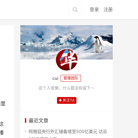
登录
注册
cui
管理团队
这个人很懒，什么都没有留下～
关注TA
间里
最近文章
这
阿根廷央行外汇储备增至500亿美元 达近
播