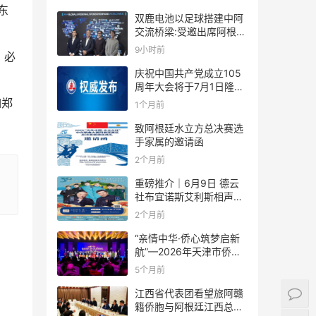
东
双鹿电池以足球搭建中阿
交流桥梁:受邀出席阿根廷
足协赞助商招待会！
9小时前
，必
庆祝中国共产党成立105
周年大会将于7月1日隆重
举行
如郑
1个月前
致阿根廷水立方总决赛选
手家属的邀请函
2个月前
重磅推介｜6月9日 德云
社布宜诺斯艾利斯相声专
场！国风曲艺邂逅南美风
2个月前
情，多元文化狂欢全城集
结！
“亲情中华·侨心筑梦启新
航”—2026年天津市侨界
新春联谊活动成功举办
5个月前
江西省代表团看望旅阿赣
籍侨胞与阿根廷江西总商