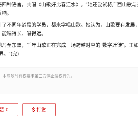
语四种语言，共唱《山歌好比春江水》。”她还尝试将广西山歌与
反响。
了不同年龄段的学员，都来学唱山歌。她认为，山歌要有发展
才能唱得长、唱得远。
至东盟，千年山歌正在完成一场跨越时空的“数字迁徙”。正
。”(完)
。本网随时有权要求第三方停止侵权行为。
赞
打赏
0