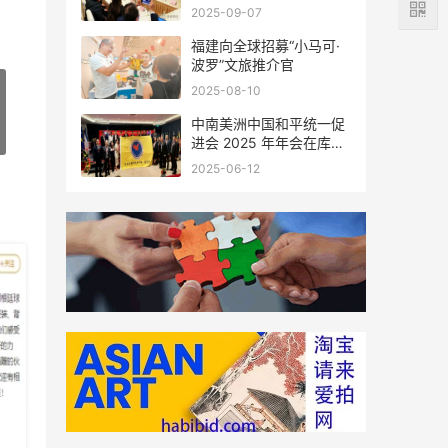
会座谈
2025-09-07
福建向全球招募“小马可·
波罗”文旅推介官
2025-08-10
中南美洲中国和平统一促
进会 2025 年年会在库拉
索圆满举行，共绘反“独”
2025-06-12
促统宏伟蓝图