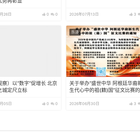
优势再彰显
7月26日
0
0
2026年07月13日
3
乐活
察）以“数字”促增长 北京
关于举办“盛世中华 阿根廷华裔
之城定尺立标
生代心中的祖(籍)国”征文比赛
知
7月05日
0
0
2026年06月30日
3