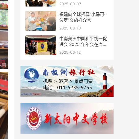
会座谈
2025-09-07
福建向全球招募“小马可·
波罗”文旅推介官
2025-08-10
中南美洲中国和平统一促
进会 2025 年年会在库拉
索圆满举行，共绘反“独”
2025-06-12
促统宏伟蓝图