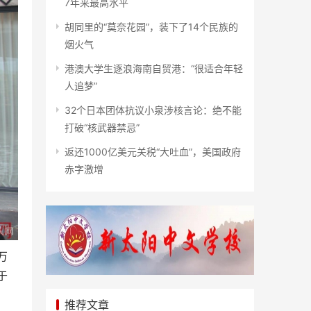
7年来最高水平
胡同里的“莫奈花园”，装下了14个民族的
烟火气
港澳大学生逐浪海南自贸港：“很适合年轻
人追梦”
32个日本团体抗议小泉涉核言论：绝不能
打破“核武器禁忌”
返还1000亿美元关税“大吐血”，美国政府
赤字激增
万
于
推荐文章