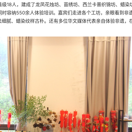
县级18人，建成了龙凤花烛坊、苗绣坊、西兰卡普织锦坊、蜡染
同时容纳550余人体验培训。嘉宾们走进各个工坊，亲眼看到非
法细腻、蜡染纹样古朴。还有多位华文媒体代表亲自体验非遗，