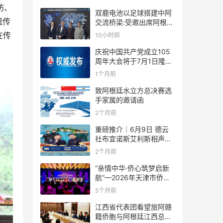
坊、
双鹿电池以足球搭建中阿
遗传
交流桥梁:受邀出席阿根廷
足协赞助商招待会！
在传
10小时前
庆祝中国共产党成立105
周年大会将于7月1日隆重
举行
1个月前
致阿根廷水立方总决赛选
手家属的邀请函
2个月前
重磅推介｜6月9日 德云
社布宜诺斯艾利斯相声专
场！国风曲艺邂逅南美风
2个月前
情，多元文化狂欢全城集
结！
“亲情中华·侨心筑梦启新
航”—2026年天津市侨界
新春联谊活动成功举办
5个月前
江西省代表团看望旅阿赣
籍侨胞与阿根廷江西总商