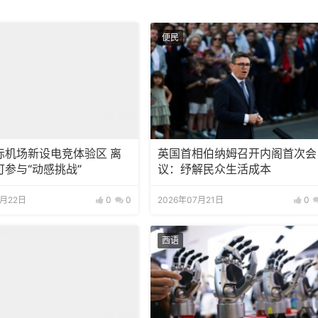
便民
际机场新设电竞体验区 离
英国首相伯纳姆召开内阁首次会
可参与“动感挑战”
议：纾解民众生活成本
7月22日
0
0
2026年07月21日
0
西语