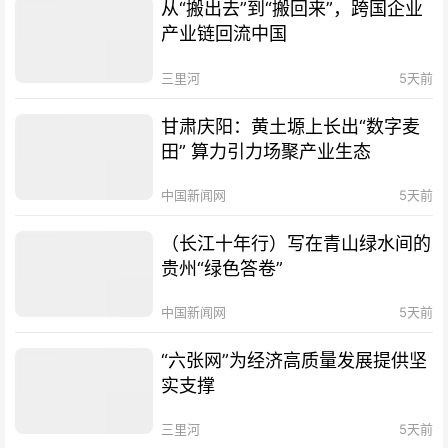
从“搬出去”到“搬回来”，跨国企业
产业链回流中国
三里河
5天前
甘肃庆阳：黄土塬上长出“数字麦
田” 算力引力场聚产业生态
中国新闻网
5天前
（长江十年行）写在青山绿水间的
贵州“绿色答卷”
中国新闻网
5天前
“六张网”为经济高质量发展提供坚
实支撑
三里河
5天前