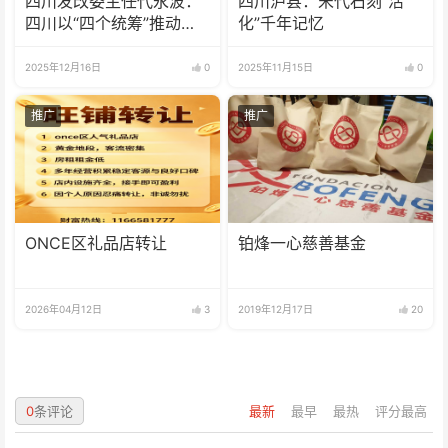
四川发改委主任代永波：
四川泸县：宋代石刻“活
四川以“四个统筹”推动经
化”千年记忆
济实现质的有效提升
2025年12月16日
0
2025年11月15日
0
推广
推广
ONCE区礼品店转让
铂烽一心慈善基金
2026年04月12日
3
2019年12月17日
20
0
条评论
最新
最早
最热
评分最高