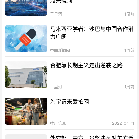
为关键词
三里河
1周前
马来西亚学者：沙巴与中国合作潜
力广阔
中国新闻网
1周前
合肥靠长期主义走出逆袭之路
三里河
1周前
淘宝请来爱拍网
推广信息
2022-04-11
外交部：中方一贯坚决反对美方泛