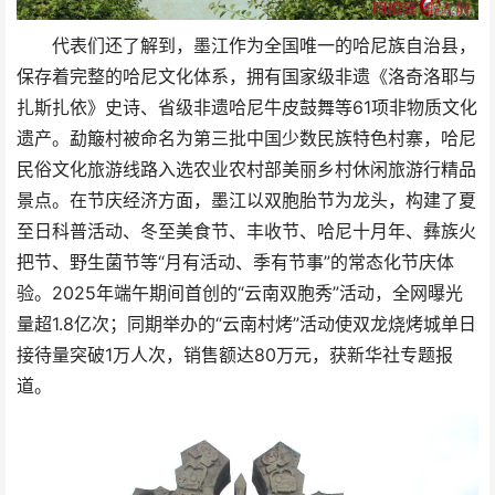
代表们还了解到，墨江作为全国唯一的哈尼族自治县，
保存着完整的哈尼文化体系，拥有国家级非遗《洛奇洛耶与
扎斯扎依》史诗、省级非遗哈尼牛皮鼓舞等61项非物质文化
遗产。勐簸村被命名为第三批中国少数民族特色村寨，哈尼
民俗文化旅游线路入选农业农村部美丽乡村休闲旅游行精品
景点。在节庆经济方面，墨江以双胞胎节为龙头，构建了夏
至日科普活动、冬至美食节、丰收节、哈尼十月年、彝族火
把节、野生菌节等“月有活动、季有节事”的常态化节庆体
验。2025年端午期间首创的“云南双胞秀”活动，全网曝光
量超1.8亿次；同期举办的“云南村烤”活动使双龙烧烤城单日
接待量突破1万人次，销售额达80万元，获新华社专题报
道。