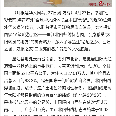
（阿根廷华人网4月27日讯 方绪）4月27日，参加“七
彩云南·媒荐海外”全球华文媒体联盟中国行活动的近50位海
外华文媒体代表，来到普洱市墨江哈尼族自治县，实地探访
国家4A级旅游景区——墨江北回归线标志园，亲身感受“太
阳转身的地方”的神奇魅力，深入了解墨江“哈尼之乡、回归
之城、双胞之家”三张亮丽名片背后的文化底蕴。
墨江县地处云南省南部、普洱市北部，是昆曼国际大通
道和中老铁路上的重要枢纽，素有普洱“北大门”之称。全县
国土面积5312平方公里，常住人口27.01万人，其中哈尼族
占总人口的63.3%，是全国唯一的哈尼族自治县。北回归线
穿城而过，赋予了这片土地独特的地理标识。北回归线是每
年太阳能够直射到的位置最北的纬线（约北纬23°26′），
是热带与北温带的分界线，中国境内自西往东依次经过云
南、广西、广东和台湾。墨江北回归线标志园始建于1993