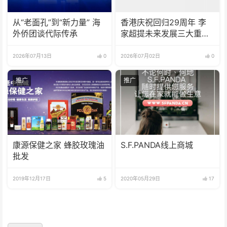
从“老面孔”到“新力量” 海
香港庆祝回归29周年 李
外侨团谈代际传承
家超提未来发展三大重点
工作
2026年07月13日
0
2026年07月02日
0
推广
推广
康源保健之家 蜂胶玫瑰油
S.F.PANDA线上商城
批发
2019年12月17日
5
2020年05月29日
17