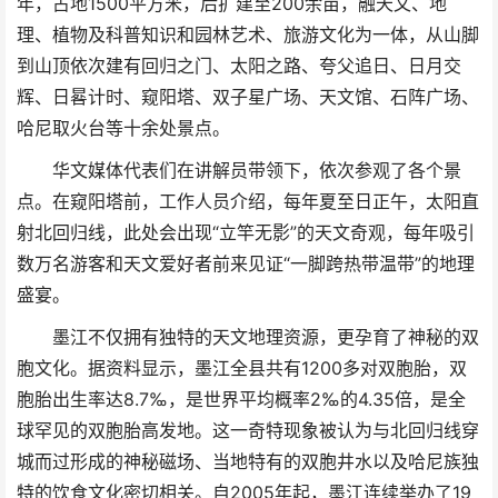
年，占地1500平方米，后扩建至200余亩，融天文、地
理、植物及科普知识和园林艺术、旅游文化为一体，从山脚
到山顶依次建有回归之门、太阳之路、夸父追日、日月交
辉、日晷计时、窥阳塔、双子星广场、天文馆、石阵广场、
哈尼取火台等十余处景点。
华文媒体代表们在讲解员带领下，依次参观了各个景
点。在窥阳塔前，工作人员介绍，每年夏至日正午，太阳直
射北回归线，此处会出现“立竿无影”的天文奇观，每年吸引
数万名游客和天文爱好者前来见证“一脚跨热带温带”的地理
盛宴。
墨江不仅拥有独特的天文地理资源，更孕育了神秘的双
胞文化。据资料显示，墨江全县共有1200多对双胞胎，双
胞胎出生率达8.7‰，是世界平均概率2‰的4.35倍，是全
球罕见的双胞胎高发地。这一奇特现象被认为与北回归线穿
城而过形成的神秘磁场、当地特有的双胞井水以及哈尼族独
特的饮食文化密切相关。自2005年起，墨江连续举办了19