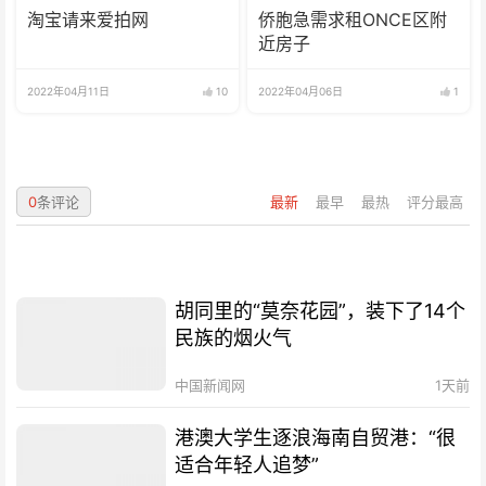
淘宝请来爱拍网
侨胞急需求租ONCE区附
近房子
2022年04月11日
10
2022年04月06日
1
0
条评论
最新
最早
最热
评分最高
胡同里的“莫奈花园”，装下了14个
民族的烟火气
中国新闻网
1天前
港澳大学生逐浪海南自贸港：“很
适合年轻人追梦”