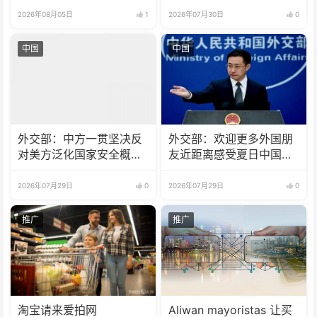
2026年08月05日
1
2026年07月30日
0
中国
中国
外交部：中方一贯坚决反
外交部：欢迎更多外国朋
对美方泛化国家安全概念
友近距离感受夏日中国的
打压中国企业
火热魅力
2026年07月29日
0
2026年07月29日
0
推广
推广
淘宝请来爱拍网
Aliwan mayoristas 让买