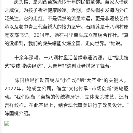
虎头帽，是湘西苗族流传千年的民俗童饰。苗家人借虎
之威仪，为孩子祈福健康顺遂。近期，虎头帽引发海内外广
泛关注。它的走红，不是偶然的流量幸运，更是非遗技艺传
承以及老中青三代苗绣人的接力坚守。石顺莲是十八洞村原
党支部书记。2014年，她在村里牵头成立苗绣合作社。“真
的没想到，我们的虎头帽能火爆全国、走向世界。”她说。
十余年深耕，十八洞村盘活苗绣非遗资源，让“指尖技
艺”变成“指尖经济”，为青年非遗创业者搭起了舞台。
陈国桃是推动苗绣从“小作坊”到“大产业”的关键人。
2022年，她成立公司，确立“文化传承+市场创新”双轮驱
动。“我们保留了苗族的传统狗牙针、立体虎头技艺，还有
吉祥纹样。在此基础上，结合现代审美进行了改良设计。”
陈国桃介绍。