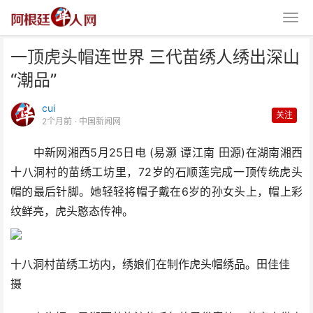
一顶虎头帽连世界 三代苗绣人绣出深山
“潮品”
cui
关注
2个月前
· 中国新闻网
中新网湘西5月25日电 (易灏 谭江南 田源)在湖南湘西
一顶虎头帽连世界 三代苗绣人绣
十八洞村的苗绣工坊里，72岁的石顺莲完成一顶传统虎头
出深山“潮品”
帽的最后针脚。她轻轻将帽子戴在6岁的孙女头上，帽上彩
纹鲜亮，虎头憨态传神。
十八洞村苗绣工坊内，绣娘们在制作虎头帽绣品。田佳佳
摄