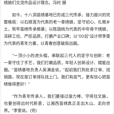
绣娘们交流作品设计理念。冯时 摄
如今，十八洞苗绣基地已形成三代传承、接力振兴的完
整格局：以石顺莲为代表的老一辈绣娘，坚守初心、扎根乡
土，筑牢苗绣传承根基；以陈国桃为代表的中年骨干绣娘，
深耕工坊、严控品质，打磨产业口碑；以“00后”设计师李雯
为代表的青年力量，以青春创意破局出圈。
“一顶小小的虎头帽，串联起三代人的坚守与创新：老
一辈守住了手艺，我们打磨品质，年轻人创新设计、赋能出
圈。”苗绣基地负责人吴满金说，“起初我们到处求订单、找
销路，现在是订单排队找上门。我们有底气，更有信心把苗
绣做得更好！”
“作为青年传承人，我们要接过接力棒，守得住文脉，
也要创得出时代新意，让湘西苗绣真正走出大山、走向世
界。”李雯说。(完)