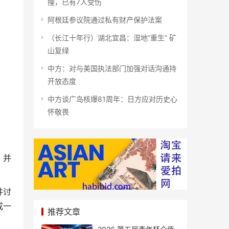
撞，已有7人受伤
阿根廷参议院通过私有财产保护法案
（长江十年行）湖北宜昌：湿地“重生” 矿
山复绿
中方：对与美国执法部门加强对话沟通持
开放态度
中方谈广岛核爆81周年：日方应对历史心
怀敬畏
，并
并讨
成一
推荐文章