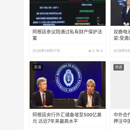
阿根廷参议院通过私有财产保护法
双鹿电
案
梁:受
待会！
2026年08月07日
0
0
2026年0
乐活
西语
阿根廷央行外汇储备增至500亿美
中外合
元 达近7年来最高水平
押注中