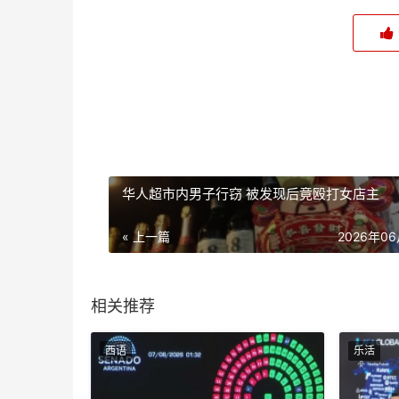
华人超市内男子行窃 被发现后竟殴打女店主
« 上一篇
2026年0
相关推荐
西语
乐活