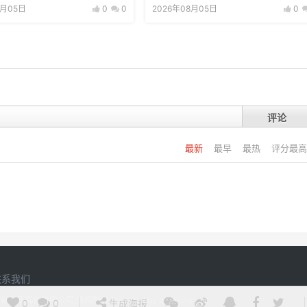
8月05日
0
0
2026年08月05日
0
评论
最新
最早
最热
评分最高
联系我们
20 江西省刘氏实业有限公司 版权所有
Powered by
argchina
0
0
生成海报