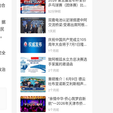
2026 第五届青年杯全侨
乒乓球赛（团体赛）比赛
约合
规则
52分钟前
双鹿电池以足球搭建中阿
。据
交流桥梁:受邀出席阿根廷
人民
足协赞助商招待会！
1天前
的。
庆祝中国共产党成立105
周年大会将于7月1日隆重
举行
1个月前
完全
致阿根廷水立方总决赛选
手家属的邀请函
政治
2个月前
重磅推介｜6月9日 德云
社布宜诺斯艾利斯相声专
场！国风曲艺邂逅南美风
2个月前
情，多元文化狂欢全城集
结！
“亲情中华·侨心筑梦启新
航”—2026年天津市侨界
新春联谊活动成功举办
5个月前