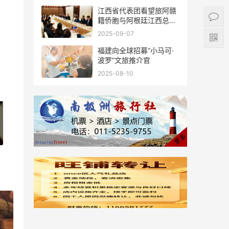
江西省代表团看望旅阿赣
籍侨胞与阿根廷江西总商
会座谈
2025-09-07
福建向全球招募“小马可·
波罗”文旅推介官
2025-08-10