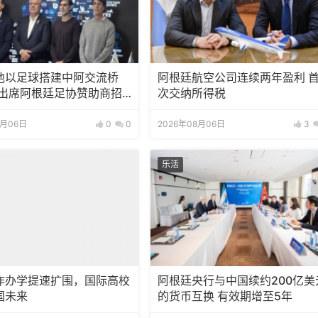
池以足球搭建中阿交流桥
阿根廷航空公司连续两年盈利 
邀出席阿根廷足协赞助商招
次交纳所得税
8月06日
0
0
2026年08月06日
3
乐活
作办学提速扩围，国际高校
阿根廷央行与中国续约200亿美
国未来
的货币互换 有效期增至5年