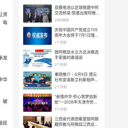
双鹿电池以足球搭建中阿
交流桥梁:受邀出席阿根廷
让资
足协赞助商招待会！
29分钟前
。每
庆祝中国共产党成立105
周年大会将于7月1日隆重
举行
1个月前
致阿根廷水立方总决赛选
手家属的邀请函
承发
2个月前
重磅推介｜6月9日 德云
中华
社布宜诺斯艾利斯相声专
场！国风曲艺邂逅南美风
2个月前
情，多元文化狂欢全城集
结！
“亲情中华·侨心筑梦启新
、破
航”—2026年天津市侨界
新春联谊活动成功举办
5个月前
江西省代表团看望旅阿赣
是民
籍侨胞与阿根廷江西总商