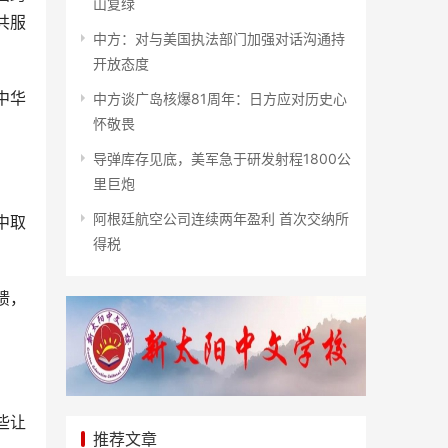
山复绿
共服
中方：对与美国执法部门加强对话沟通持
开放态度
中华
中方谈广岛核爆81周年：日方应对历史心
怀敬畏
导弹库存见底，美军急于研发射程1800公
里巨炮
阿根廷航空公司连续两年盈利 首次交纳所
中取
得税
馈，
些让
推荐文章