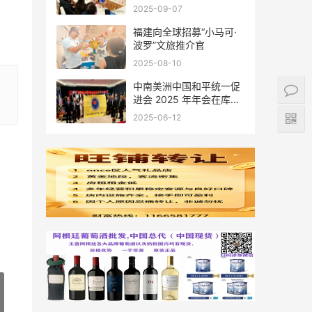
会座谈
2025-09-07
福建向全球招募“小马可·
波罗”文旅推介官
2025-08-10
中南美洲中国和平统一促
进会 2025 年年会在库拉
索圆满举行，共绘反“独”
2025-06-12
促统宏伟蓝图