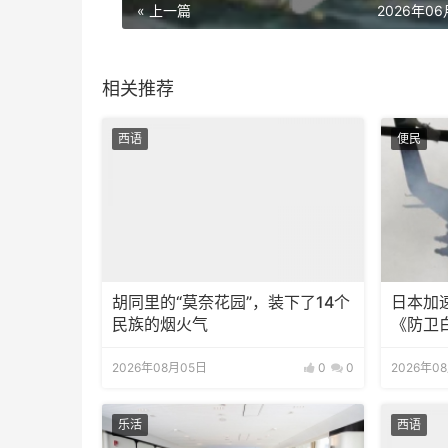
« 上一篇
2026年0
相关推荐
西语
便民
胡同里的“莫奈花园”，装下了14个
日本加
民族的烟火气
《防卫
2026年08月05日
0
0
2026年0
乐活
西语