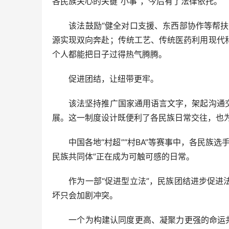
各民族关心的关键“小事”，今后有了法律依托。
该法鼓励“健全对口支援、东西部协作等帮扶协
源实现双向奔赴；传统工艺、传统医药利用现代
个人都能把日子过得热气腾腾。
促进团结，让纽带更牢。
该法坚持推广国家通用语言文字，架起沟通交
展。这一制度设计既便利了各民族日常交往，也
中国各地“村超”“村BA”等赛事中，各民族选
民族共同体”正在成为可触可感的日常。
作为一部“促进型立法”，民族团结进步促进法
坏只会加剧冲突。
一个为构建认同度更高、凝聚力更强的命运共同