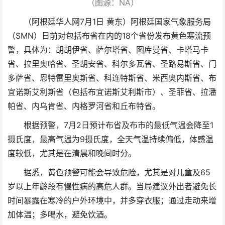
（图源：NA）
（阿根廷华人网7月1日 黄东）阿根廷国家气象服务局
（SMN）日前对包括布省在内的18个省份发布黄色寒流预
警，具体为：胡胡伊省、萨尔塔省、图库曼省、卡塔马卡
省、拉里奥哈省、圣胡安省、科尔多瓦省、圣路易斯省、门
多萨省、恩特雷里奥斯省、科连特斯省、米西奥内斯省、布
宜诺斯艾利斯省（包括布宜诺斯艾利斯市）、圣菲省、拉潘
帕省、内乌肯省、内格罗河省和丘布特省。
根据预警，7月2日预计布省及布市的最低气温会降至1
摄氏度，最高气温为9摄氏度，全天气温持续偏低，体感温
度较低，尤其是在清晨和晚间时分。
据悉，黄色预警可能会导致危险，尤其是对儿童及65
岁以上年龄段有慢性病的高危人群。当局建议外出者避免长
时间暴露在寒冷的户外环境中，并多穿衣服；通过走动来增
加体温；多喝水，避免饮酒。