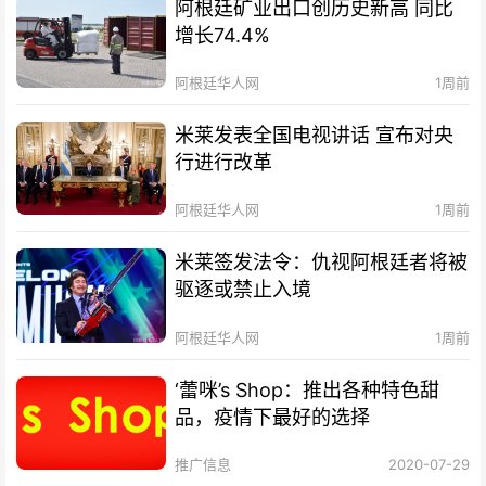
阿根廷矿业出口创历史新高 同比
增长74.4%
阿根廷华人网
1周前
米莱发表全国电视讲话 宣布对央
行进行改革
阿根廷华人网
1周前
米莱签发法令：仇视阿根廷者将被
驱逐或禁止入境
阿根廷华人网
1周前
‘蕾咪’s Shop：推出各种特色甜
品，疫情下最好的选择
推广信息
2020-07-29