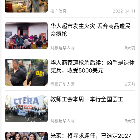
推广信息
2022-04-11
华人超市发生火灾 丢弃商品遭民
众疯抢
阿根廷华人网
5天前
华人商家遭枪杀后续：凶手是退休
宪兵，收受5000美元
阿根廷华人网
6天前
教师工会本周一举行全国罢工
阿根廷华人网
6天前
米莱：将寻求连任，已选定2027