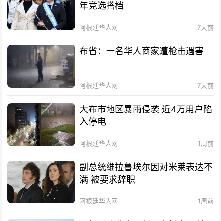
年竞选搭档
阿根廷华人网
7天前
布省：一名华人商家遭枪击遇害
阿根廷华人网
7天前
大布市地区暴雨侵袭 近4万用户陷
入停电
阿根廷华人网
1周前
副总统维拉鲁埃尔因对米莱表达不
满 被要求辞职
阿根廷华人网
1周前