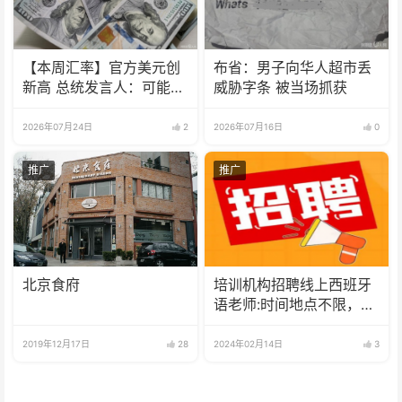
【本周汇率】官方美元创
布省：男子向华人超市丢
新高 总统发言人：可能会
威胁字条 被当场抓获
到1800
2026年07月24日
2
2026年07月16日
0
推广
推广
北京食府
培训机构招聘线上西班牙
语老师:时间地点不限，可
兼职可全职
2019年12月17日
28
2024年02月14日
3