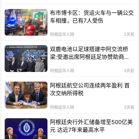
布市博卡区：货运火车与一辆公交
车相撞，已有7人受伤
阿根廷华人网
2天前
双鹿电池以足球搭建中阿交流桥
梁:受邀出席阿根廷足协赞助商招
待会！
阿根廷华人网
3天前
阿根廷航空公司连续两年盈利 首
次交纳所得税
阿根廷华人网
3天前
阿根廷央行外汇储备增至500亿美
元 达近7年来最高水平