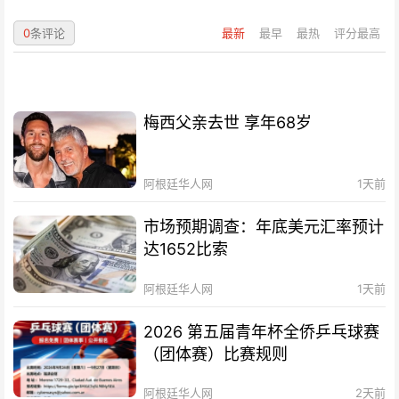
0
条评论
最新
最早
最热
评分最高
梅西父亲去世 享年68岁
阿根廷华人网
1天前
市场预期调查：年底美元汇率预计
达1652比索
阿根廷华人网
1天前
2026 第五届青年杯全侨乒乓球赛
（团体赛）比赛规则
阿根廷华人网
2天前