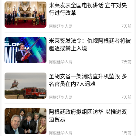
米莱发表全国电视讲话 宣布对央
行进行改革
阿根廷华人网
7天前
米莱签发法令：仇视阿根廷者将被
驱逐或禁止入境
阿根廷华人网
7天前
圣胡安省一架消防直升机坠毁 多
名官员在内7人遇难
阿根廷华人网
7天前
阿根廷政府拟组团访华 以推进双
边贸易
阿根廷华人网
1周前