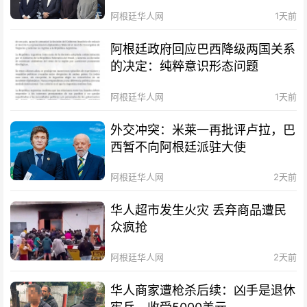
待会！
阿根廷华人网
1天前
阿根廷政府回应巴西降级两国关系
的决定：纯粹意识形态问题
阿根廷华人网
1天前
外交冲突：米莱一再批评卢拉，巴
西暂不向阿根廷派驻大使
阿根廷华人网
2天前
华人超市发生火灾 丢弃商品遭民
众疯抢
阿根廷华人网
2天前
华人商家遭枪杀后续：凶手是退休