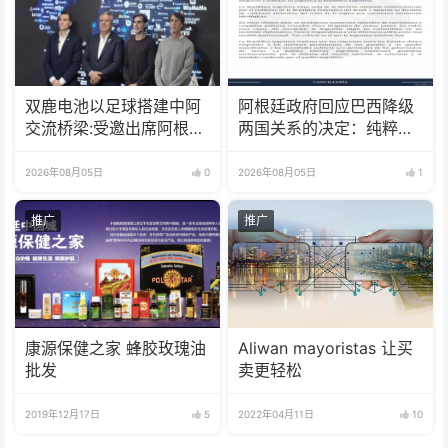
双鹿电池以足球搭建中阿
阿根廷政府回应巴西降级
交流桥梁:受邀出席阿根廷
两国关系的决定：纯粹意
足协赞助商招待会！
识形态问题
2026年08月05日
0
2026年08月05日
1
推广
推广
康源保健之家 蜂胶玫瑰油
Aliwan mayoristas 让买
批发
卖更轻松
2019年12月17日
5
2022年04月11日
10