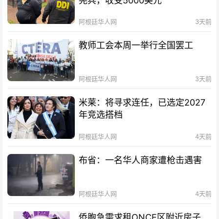
宪兵，收受5000美元
阿根廷华人网
3天前
教师工会本周一举行全国罢工
阿根廷华人网
3天前
米莱：将寻求连任，已选定2027
年竞选搭档
阿根廷华人网
4天前
布省：一名华人商家遭枪击遇害
阿根廷华人网
4天前
侨胞急需求租ONCE区附近房子