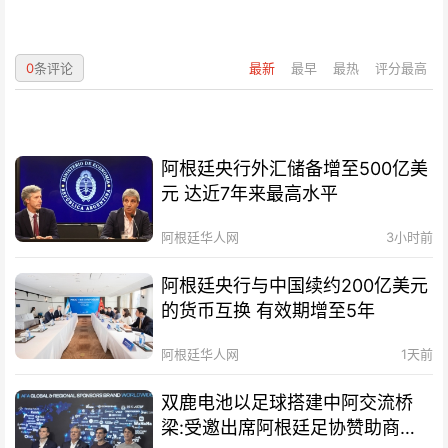
0
条评论
最新
最早
最热
评分最高
阿根廷央行外汇储备增至500亿美
元 达近7年来最高水平
阿根廷华人网
3小时前
阿根廷央行与中国续约200亿美元
的货币互换 有效期增至5年
阿根廷华人网
1天前
双鹿电池以足球搭建中阿交流桥
梁:受邀出席阿根廷足协赞助商招