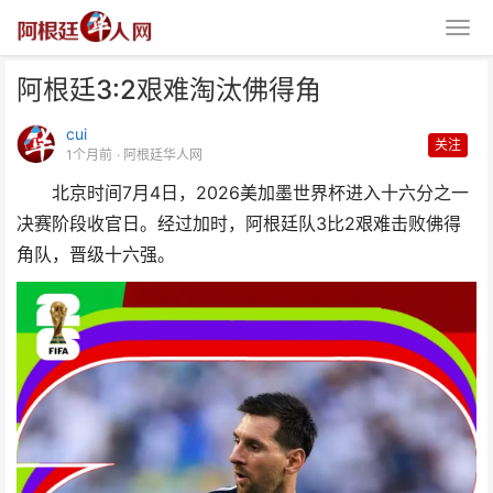
阿根廷3:2艰难淘汰佛得角
cui
关注
1个月前
· 阿根廷华人网
北京时间7月4日，2026美加墨世界杯进入十六分之一
决赛阶段收官日。经过加时，阿根廷队3比2艰难击败佛得
阿根廷3:2艰难淘汰佛得角
角队，晋级十六强。