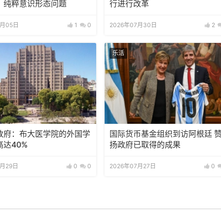
：纯粹意识形态问题
行进行改革
8月05日
1
0
2026年07月30日
2
乐活
政府：布大医学院的外国学
国际货币基金组织到访阿根廷 
达40%
扬政府已取得的成果
7月29日
0
0
2026年07月27日
0