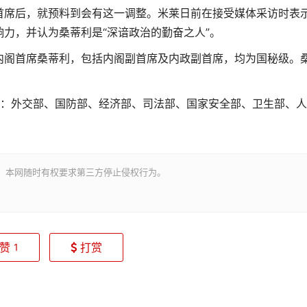
首席后，就预料到会有这一调整。米莱日前在接受媒体采访时表
力，并认为桑蒂利是“深谙政治的勤奋之人”。
内阁首席桑蒂利，包括内阁副首席及内政副首席，均为国秘级。
。
为：外交部、国防部、经济部、司法部、国家安全部、卫生部、
。本网随时有权要求第三方停止侵权行为。
赞
打赏
1