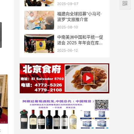
会座谈
2025-09-07
福建向全球招募“小马可·
波罗”文旅推介官
2025-08-10
中南美洲中国和平统一促
进会 2025 年年会在库拉
索圆满举行，共绘反“独”
2025-06-12
促统宏伟蓝图
央