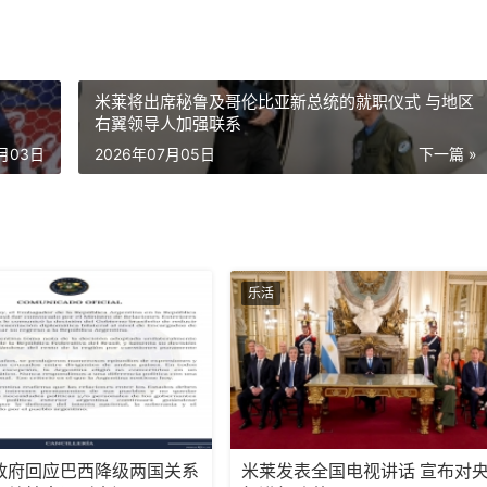
米莱将出席秘鲁及哥伦比亚新总统的就职仪式 与地区
右翼领导人加强联系
7月03日
2026年07月05日
下一篇 »
乐活
政府回应巴西降级两国关系
米莱发表全国电视讲话 宣布对