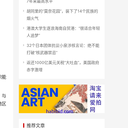
7年来最高水平
胡同里的“莫奈花园”，装下了14个民族的
烟火气
港澳大学生逐浪海南自贸港：“很适合年轻
人追梦”
32个日本团体抗议小泉涉核言论：绝不能
打破“核武器禁忌”
返还1000亿美元关税“大吐血”，美国政府
赤字激增
职能
，与
地区
。
推荐文章