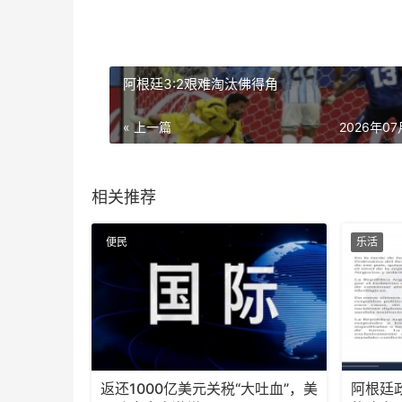
阿根廷3:2艰难淘汰佛得角
« 上一篇
2026年0
相关推荐
便民
乐活
返还1000亿美元关税“大吐血”，美
阿根廷