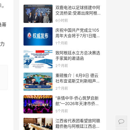
示，
双鹿电池以足球搭建中阿
交流桥梁:受邀出席阿根廷
足协赞助商招待会！
6小时前
桑蒂
庆祝中国共产党成立105
周年大会将于7月1日隆重
举行
1个月前
人力
致阿根廷水立方总决赛选
手家属的邀请函
2个月前
重磅推介｜6月9日 德云
社布宜诺斯艾利斯相声专
场！国风曲艺邂逅南美风
2个月前
情，多元文化狂欢全城集
结！
“亲情中华·侨心筑梦启新
航”—2026年天津市侨界
新春联谊活动成功举办
5个月前
江西省代表团看望旅阿赣
籍侨胞与阿根廷江西总商