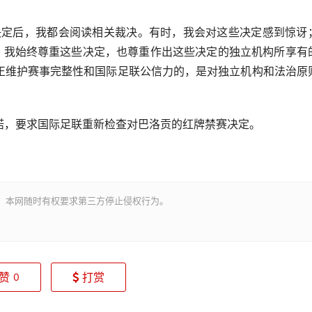
定后，我都会阅读相关裁决。有时，我会对这些决定感到惊讶
何，我始终尊重这些决定，也尊重作出这些决定的独立机构所享有
正维护赛事完整性和国际足联公信力的，是对独立机构和法治原
，要求国际足联重新检查对巴洛贡的红牌禁赛决定。
。本网随时有权要求第三方停止侵权行为。
赞
打赏
0