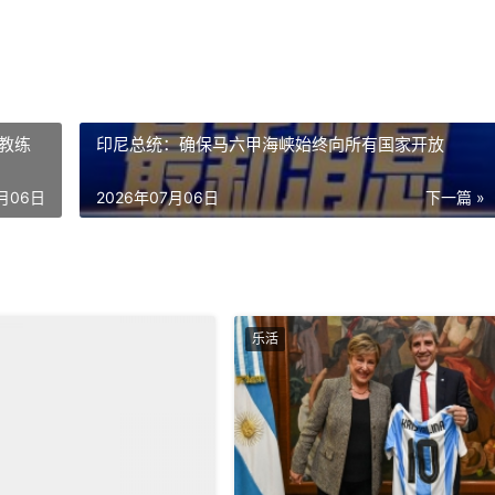
队教练
印尼总统：确保马六甲海峡始终向所有国家开放
7月06日
2026年07月06日
下一篇 »
乐活