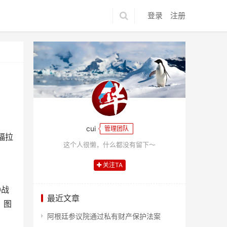
登录
注册
cui
管理团队
福拉
这个人很懒，什么都没有留下～
关注TA
0战
最近文章
。图
阿根廷参议院通过私有财产保护法案