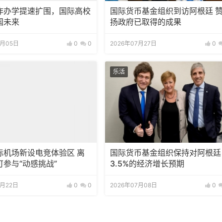
作办学提速扩围，国际高校
国际货币基金组织到访阿根廷 
国未来
扬政府已取得的成果
8月05日
0
0
2026年07月27日
0
乐活
际机场新设电竞体验区 离
国际货币基金组织保持对阿根廷
可参与“动感挑战”
3.5%的经济增长预期
7月22日
0
0
2026年07月08日
0