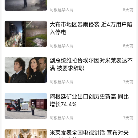
阿根廷华人网
5天前
大布市地区暴雨侵袭 近4万用户陷
入停电
阿根廷华人网
6天前
副总统维拉鲁埃尔因对米莱表达不
满 被要求辞职
阿根廷华人网
7天前
阿根廷矿业出口创历史新高 同比
增长74.4%
阿根廷华人网
7天前
米莱发表全国电视讲话 宣布对央