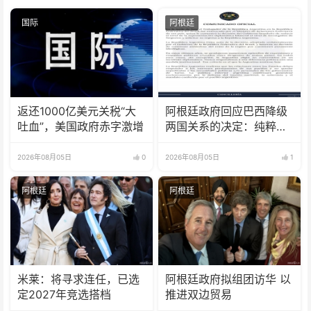
国际
阿根廷
返还1000亿美元关税“大
阿根廷政府回应巴西降级
吐血”，美国政府赤字激增
两国关系的决定：纯粹意
识形态问题
2026年08月05日
0
2026年08月05日
1
阿根廷
阿根廷
米莱：将寻求连任，已选
阿根廷政府拟组团访华 以
定2027年竞选搭档
推进双边贸易