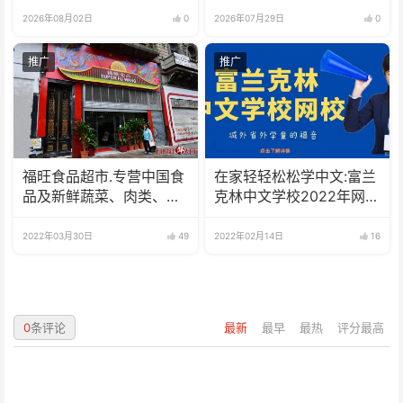
2026年08月02日
0
2026年07月29日
0
推广
推广
福旺食品超市.专营中国食
在家轻轻松松学中文:富兰
品及新鲜蔬菜、肉类、
克林中文学校2022年网校
鱼、海鲜
招生啦
2022年03月30日
49
2022年02月14日
16
0
条评论
最新
最早
最热
评分最高