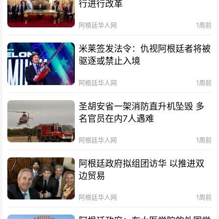
行进行改革
阿根廷华人网
1周前
米莱签发法令：仇视阿根廷者将被
驱逐或禁止入境
阿根廷华人网
1周前
圣胡安省一架消防直升机坠毁 多
名官员在内7人遇难
阿根廷华人网
1周前
阿根廷政府拟组团访华 以推进双
边贸易
阿根廷华人网
1周前