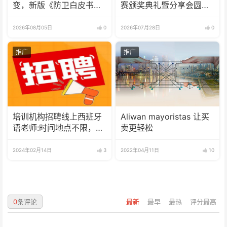
变，新版《防卫白皮书》
赛颁奖典礼暨分享会圆满
释放危险信号
举办
2026年08月05日
0
2026年07月28日
0
推广
推广
培训机构招聘线上西班牙
Aliwan mayoristas 让买
语老师:时间地点不限，可
卖更轻松
兼职可全职
2024年02月14日
3
2022年04月11日
10
0
条评论
最新
最早
最热
评分最高