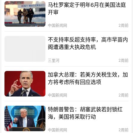
马杜罗案定于明年6月在美国法庭
开审
中国新闻网
2周前
不支持率反超支持率，高市早苗内
阁遭遇重大执政危机
三里河
2周前
加拿大总理：若美方关税生效，加
方将考虑所有回应选项
中国新闻网
2周前
特朗普警告：胡塞武装若封锁红
海，美国将采取行动
中国新闻网
2周前