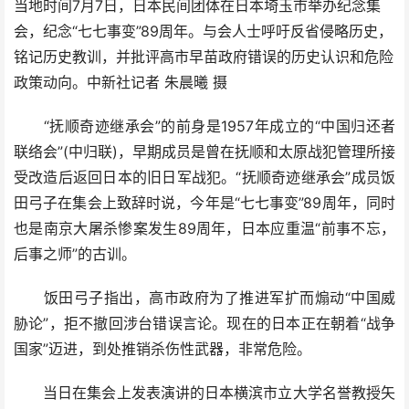
当地时间7月7日，日本民间团体在日本埼玉市举办纪念集
会，纪念“七七事变”89周年。与会人士呼吁反省侵略历史，
铭记历史教训，并批评高市早苗政府错误的历史认识和危险
政策动向。中新社记者 朱晨曦 摄
“抚顺奇迹继承会”的前身是1957年成立的“中国归还者
联络会”(中归联)，早期成员是曾在抚顺和太原战犯管理所接
受改造后返回日本的旧日军战犯。“抚顺奇迹继承会”成员饭
田弓子在集会上致辞时说，今年是“七七事变”89周年，同时
也是南京大屠杀惨案发生89周年，日本应重温“前事不忘，
后事之师”的古训。
饭田弓子指出，高市政府为了推进军扩而煽动“中国威
胁论”，拒不撤回涉台错误言论。现在的日本正在朝着“战争
国家”迈进，到处推销杀伤性武器，非常危险。
当日在集会上发表演讲的日本横滨市立大学名誉教授矢