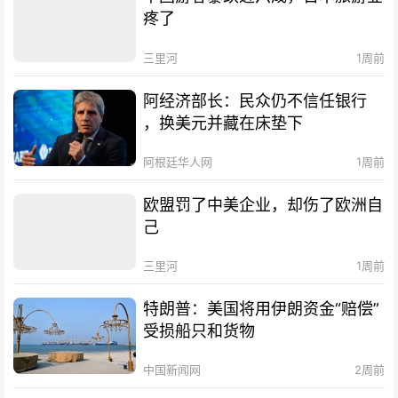
疼了
三里河
1周前
阿经济部长：民众仍不信任银行
，换美元并藏在床垫下
阿根廷华人网
1周前
欧盟罚了中美企业，却伤了欧洲自
己
三里河
1周前
特朗普：美国将用伊朗资金“赔偿”
受损船只和货物
中国新闻网
2周前