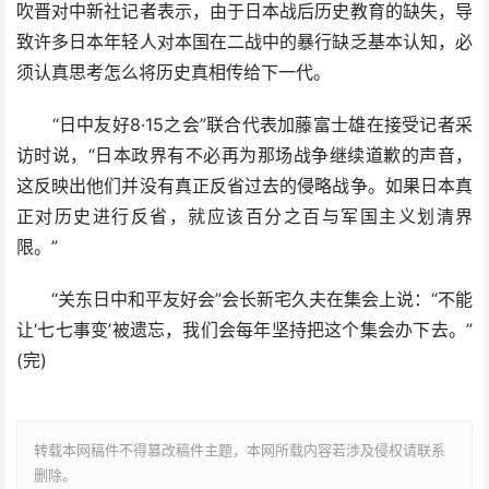
吹晋对中新社记者表示，由于日本战后历史教育的缺失，导
致许多日本年轻人对本国在二战中的暴行缺乏基本认知，必
须认真思考怎么将历史真相传给下一代。
“日中友好8·15之会”联合代表加藤富士雄在接受记者采
访时说，“日本政界有不必再为那场战争继续道歉的声音，
这反映出他们并没有真正反省过去的侵略战争。如果日本真
正对历史进行反省，就应该百分之百与军国主义划清界
限。”
“关东日中和平友好会”会长新宅久夫在集会上说：“不能
让‘七七事变’被遗忘，我们会每年坚持把这个集会办下去。”
(完)
转载本网稿件不得篡改稿件主题，本网所载内容若涉及侵权请联系
删除。