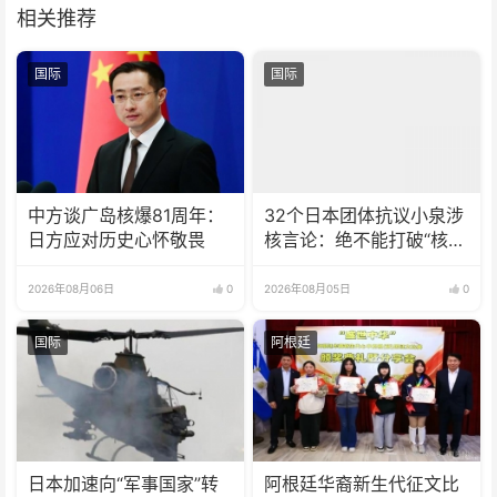
相关推荐
国际
国际
中方谈广岛核爆81周年：
32个日本团体抗议小泉涉
日方应对历史心怀敬畏
核言论：绝不能打破“核武
器禁忌”
2026年08月06日
0
2026年08月05日
0
国际
阿根廷
日本加速向“军事国家”转
阿根廷华裔新生代征文比