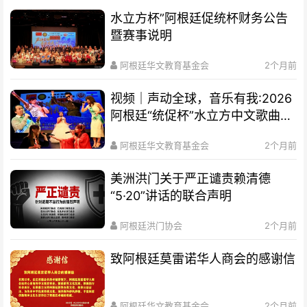
水立方杯”阿根廷促统杯财务公告
暨赛事说明
阿根廷华文教育基金会
2个月前
视频｜声动全球，音乐有我:2026
阿根廷“统促杯”水立方中文歌曲大
赛总决赛圆满落幕
阿根廷华文教育基金会
2个月前
美洲洪门关于严正谴责赖清德
“5·20”讲话的联合声明
阿根廷洪门协会
2个月前
致阿根廷莫雷诺华人商会的感谢信
阿根廷华文教育基金会
2个月前