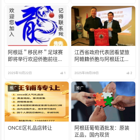
阿根廷＂移民杯＂足球赛
江西省政府代表团看望旅
即将举行欢迎侨胞前往观
阿赣籍侨胞与阿根廷江西
看
总商会座谈
2025年10月22日
1
2025年09月09日
2
推广
推广
ONCE区礼品店转让
阿根廷葡萄酒批发：原装
正品，国内现货