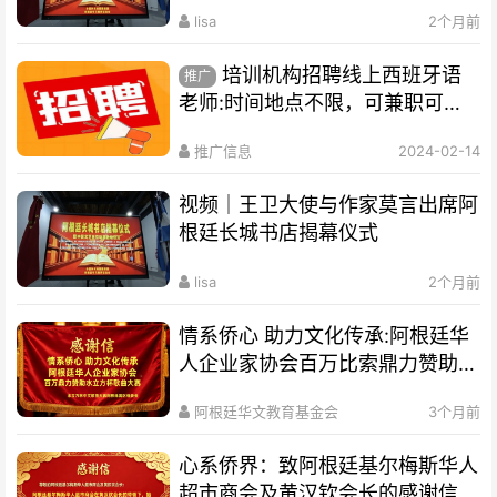
lisa
2个月前
培训机构招聘线上西班牙语
推广
老师:时间地点不限，可兼职可全
职
推广信息
2024-02-14
视频｜王卫大使与作家莫言出席阿
根廷长城书店揭幕仪式
lisa
2个月前
情系侨心 助力文化传承:阿根廷华
人企业家协会百万比索鼎力赞助水
立方杯歌曲大赛
阿根廷华文教育基金会
3个月前
心系侨界​：致阿根廷基尔梅斯华人
超市商会及黄汉钦会长的感谢信