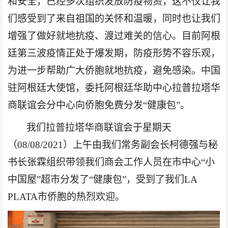
和安全，已经多次组织发放防疫物资，这不仅让我
们感受到了来自祖国的关怀和温暖，同时也让我们
增强了做好就地抗疫、渡过难关的信心。目前阿根
廷第三波疫情正处于爆发期，防疫形势不容乐观，
为进一步帮助广大侨胞就地抗疫
，
避免感染
。
中国
驻阿根廷大使馆，委托阿根廷华助中心拉普拉塔华
商联谊会分中心向侨胞免费分发
“健康包”。
我们
拉普拉塔华商联谊会于
星期天
（
08/08/2021）上午
由我们常务副会长柯德强与秘
书长张霖组织带领我们
商会工作人员在市中心
“小
中国屋”
超市
分发
了
“健康包”
，受到了我们
LA
PLATA市侨胞的热烈欢迎。