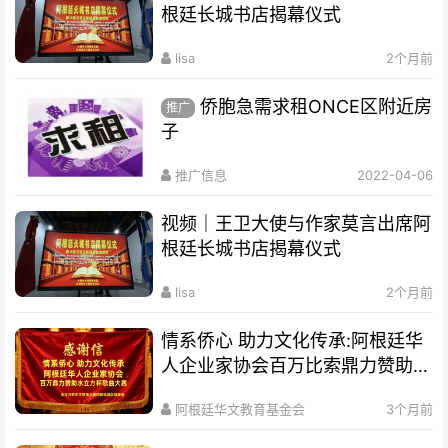
根廷长城书店揭幕仪式
lisa
2个月前
侨胞急需求租ONCE区附近房
推广
子
推广信息
2022-04-06
视频｜王卫大使与作家莫言出席阿
根廷长城书店揭幕仪式
lisa
2个月前
情系侨心 助力文化传承:阿根廷华
人企业家协会百万比索鼎力赞助水
立方杯歌曲大赛
阿根廷华文教育基金会
3个月前