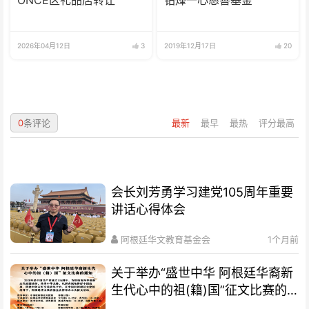
ONCE区礼品店转让
铂烽一心慈善基金
2026年04月12日
3
2019年12月17日
20
0
条评论
最新
最早
最热
评分最高
会长刘芳勇学习建党105周年重要
讲话心得体会
阿根廷华文教育基金会
1个月前
关于举办“盛世中华 阿根廷华裔新
生代心中的祖(籍)国”征文比赛的
通知