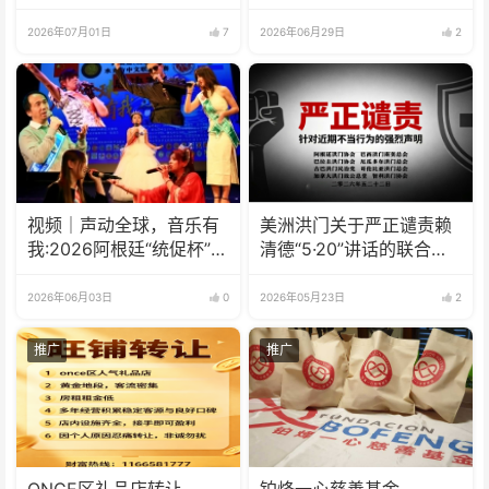
(籍)国”征文比赛的通知
2026年07月01日
7
2026年06月29日
2
视频｜声动全球，音乐有
美洲洪门关于严正谴责赖
我:2026阿根廷“统促杯”水
清德“5·20”讲话的联合声
立方中文歌曲大赛总决赛
明
圆满落幕
2026年06月03日
0
2026年05月23日
2
推广
推广