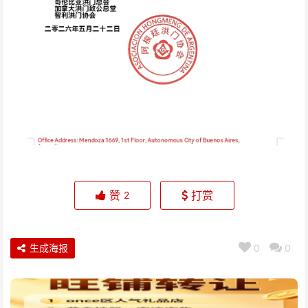
赞
打赏
2
生成海报
0
0