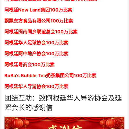
阿根廷New Land集团
1
00万比索
飘飘东方食品有限公司
1
00万比索
阿根廷闽南同乡联谊总会
1
00万比索
阿根廷华人足球协会
1
00万比索
阿根廷阿中地产协会
1
00万比索
阿根廷粤商会
1
00万比索
BoBa’s Bubble Tea奶茶集团公司
1
00万比索
阿根廷华人导游协会
1
00万比索
团结互助：致阿根廷华人导游协会及延
晖会长的感谢信