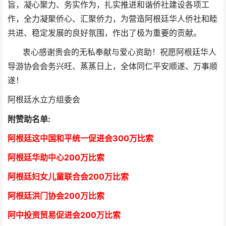
旨，凝心聚力、务实作为，扎实推进和谐侨社建设各项工
作，全力凝聚侨心、汇聚侨力，为营造阿根廷华人侨社和睦
共进、稳定发展的良好氛围，作出了极为重要的贡献。
衷心感谢贵会的无私奉献与爱心资助！祝愿阿根廷华人
导游协会会务兴旺、蒸蒸日上，全体同仁平安顺遂、万事顺
遂！
阿根廷水立方组委会
附赞助名单:
阿根廷这中国和平统一促进会300万比索
阿根廷华助中心
2
00万比索
阿根廷妇女儿童联合会200万比索
阿根廷洪门协会2
00万比索
阿中投资贸易促进会
2
00万比索