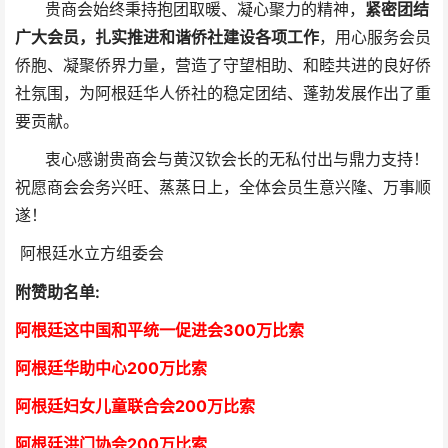
贵商会始终秉持抱团取暖、凝心聚力的精神，
紧密团结
广大会员，扎实推进和谐侨社建设各项工作
，用心服务会员
侨胞、凝聚侨界力量，营造了守望相助、和睦共进的良好侨
社氛围，为阿根廷华人侨社的稳定团结、蓬勃发展作出了重
要贡献。
衷心感谢贵商会与黄汉钦会长的无私付出与鼎力支持！
祝愿商会会务兴旺、蒸蒸日上，全体会员生意兴隆、万事顺
遂！
阿根廷水立方组委会
附赞助名单:
阿根廷这中国和平统一促进会300万比索
阿根廷华助中心
2
00万比索
阿根廷妇女儿童联合会200万比索
阿根廷洪门协会2
00万比索