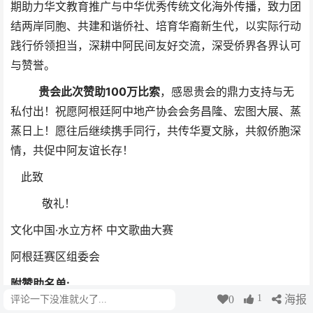
期助力华文教育推广与中华优秀传统文化海外传播，致力团
结两岸同胞、共建和谐侨社、培育华裔新生代，以实际行动
践行侨领担当，深耕中阿民间友好交流，深受侨界各界认可
与赞誉。
贵会此次赞助100万比索
，
感恩贵会的鼎力支持与无
私付出！祝愿阿根廷阿中地产协会会务昌隆、宏图大展、蒸
蒸日上！愿往后继续携手同行，共传华夏文脉，共叙侨胞深
情，共促中阿友谊长存！
此致
敬礼！
文化中国·水立方杯 中文歌曲大赛
阿根廷赛区组委会
附赞助名单:
1
0
海报
评论
阿根廷这中国和平统一促进会300万比索