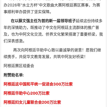
办2026年“水立方杯”中文歌曲大赛阿根廷赛区赛事，为赛
事顺利举办提供了坚实保障。
在以薛文强主任为首的
新一届领导班子
延续
这份持续多
年的深情助力，
既推动了中文在阿根廷主流群体的推广普
及，也为中阿文化交流、侨界文化繁荣搭建了重要桥梁，我
们深表感激。
再次向阿根廷华助中心致以最诚挚的谢意！愿我们继
续携手，共促华文教育发展，共筑中阿友好桥梁！
阿根廷赛区组委会
附赞助名单:
阿根廷这中国和平统一促进会300万比索
阿根廷华助中心
2
00万比索
阿根廷妇女儿童联合会200万比索