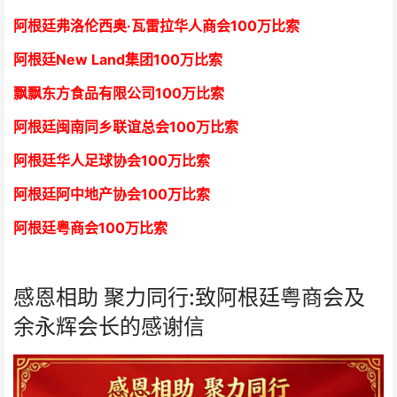
阿根廷弗洛伦西奥·瓦雷拉华人商会
1
00万比索
阿根廷New Land集团
1
00万比索
飘飘东方食品有限公司
1
00万比索
阿根廷闽南同乡联谊总会
1
00万比索
阿根廷华人足球协会
1
00万比索
阿根廷阿中地产协会
1
00万比索
阿根廷粤商会
1
00万比索
感恩相助 聚力同行:致阿根廷粤商会及
余永辉会长的感谢信