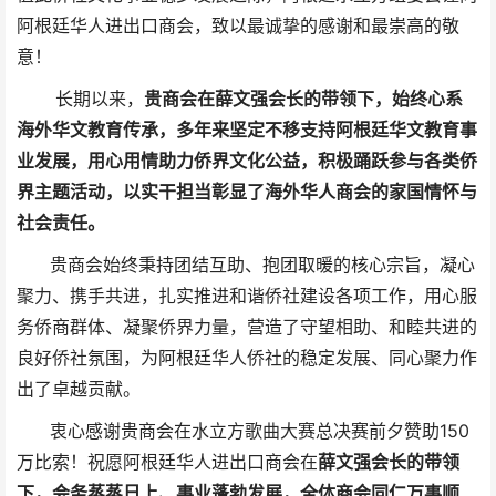
阿根廷华人进出口商会，致以最诚挚的感谢和最崇高的敬
意！
长期以来，
贵商会在薛文强会长的带领下，始终心系
海外华文教育传承，多年来坚定不移支持阿根廷华文教育事
业发展，用心用情助力侨界文化公益，积极踊跃参与各类侨
界主题活动，以实干担当彰显了海外华人商会的家国情怀与
社会责任。
贵商会始终秉持团结互助、抱团取暖的核心宗旨，凝心
聚力、携手共进，扎实推进和谐侨社建设各项工作，用心服
务侨商群体、凝聚侨界力量，营造了守望相助、和睦共进的
良好侨社氛围，为阿根廷华人侨社的稳定发展、同心聚力作
出了卓越贡献。
衷心感谢贵商会在水立方歌曲大赛总决赛前夕赞助150
万比索！祝愿阿根廷华人进出口商会在
薛文强会长的带领
下，会务蒸蒸日上、事业蓬勃发展，全体商会同仁万事顺