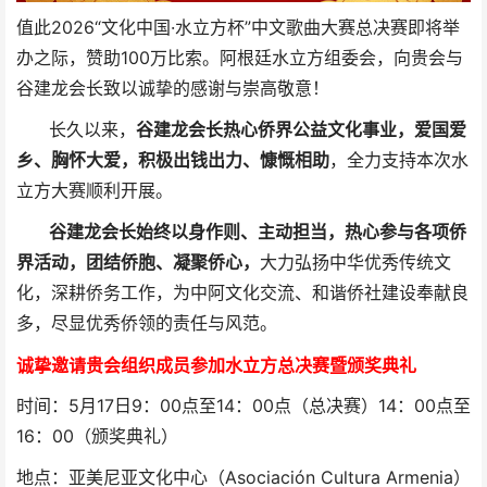
值此2026“文化中国·水立方杯”中文歌曲大赛总决赛即将举
办之际，赞助100万比索。阿根廷水立方组委会，向贵会与
谷建龙会长致以诚挚的感谢与崇高敬意！
长久以来，
谷建龙会长热心侨界公益文化事业，爱国爱
乡、胸怀大爱，积极出钱出力、慷慨相助
，全力支持本次水
立方大赛顺利开展。
谷建龙会长始终以身作则、主动担当，热心参与各项侨
界活动，团结侨胞、凝聚侨心，
大力弘扬中华优秀传统文
化，深耕侨务工作，为中阿文化交流、和谐侨社建设奉献良
多，尽显优秀侨领的责任与风范。
诚挚邀请贵会组织成员参加水立方总决赛暨颁奖典礼
时间：5月17日9：00点至14：00点（总决赛）14：00点至
16：00（颁奖典礼）
地点：亚美尼亚文化中心（Asociación Cultura Armenia）