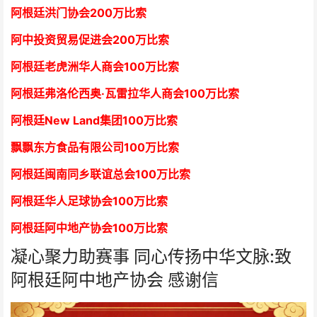
阿根廷洪门协会2
00万比索
阿中投资贸易促进会
2
00万比索
阿根廷老虎洲华人商会1
00万比索
阿根廷弗洛伦西奥·瓦雷拉华人商会
1
00万比索
阿根廷New Land集团
1
00万比索
飘飘东方食品有限公司
1
00万比索
阿根廷闽南同乡联谊总会
1
00万比索
阿根廷华人足球协会
1
00万比索
阿根廷阿中地产协会
1
00万比索
凝心聚力助赛事 同心传扬中华文脉:致
阿根廷阿中地产协会 感谢信