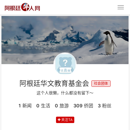
阿根廷华文教育基金会
社会团体
这个人很懒，什么都没有留下～
1
新闻
0
生活
0
旅游
309
侨团
3
粉丝
关注TA