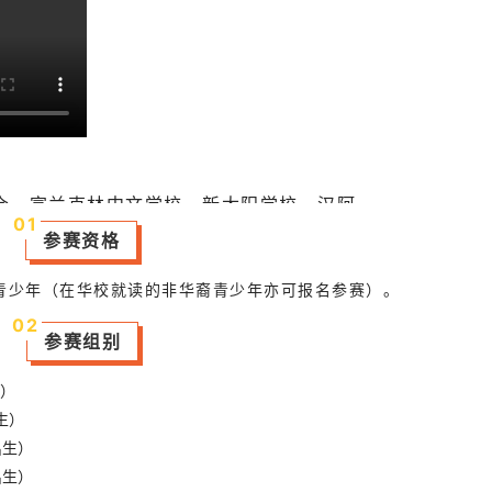
会、富兰克林中文学校、新太阳学校、汉阿
0
1
第一中文学校、阿根廷布宜诺斯艾利斯中文
参赛资格
会和拉普拉塔国立大学孔子学院等各中文教
裔青少年（在华校就读的非华裔青少年亦可报名参赛）。
0
2
团商会，企业或个人冠名或赞助本次活
参赛组别
生）
出生）
间出生）
间出生）