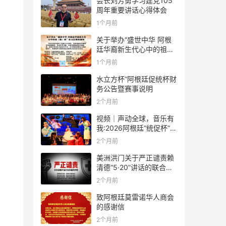
会长刘芳勇学习建党105
周年重要讲话心得体会
1个月前
关于举办“盛世中华 阿根
廷华裔新生代心中的祖
(籍)国”征文比赛的通知
1个月前
水立方杯”阿根廷促统杯财
务公告暨赛事说明
2个月前
视频｜声动全球，音乐有
我:2026阿根廷“统促杯”水
立方中文歌曲大赛总决赛
2个月前
圆满落幕
美洲洪门关于严正谴责赖
清德“5·20”讲话的联合声
明
2个月前
致阿根廷莫雷诺华人商会
的感谢信
2个月前