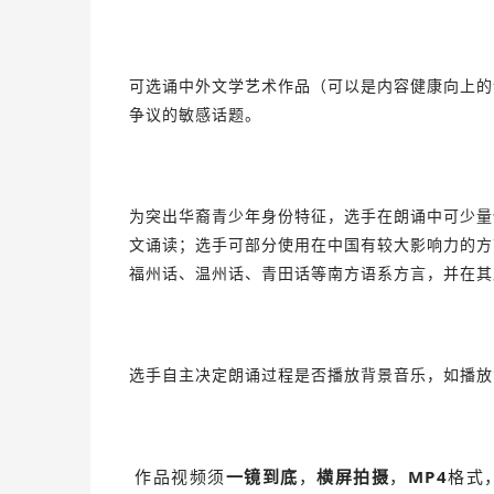
可选诵中外文学艺术作品（可以是内容健康向上的
争议的敏感话题。
为突出华裔青少年身份特征，选手在朗诵中可少量
文诵读；选手可部分使用在中国有较大影响力的方
福州话、温州话、青田话等南方语系方言，并在其
选手自主决定朗诵过程是否播放背景音乐，如播放
作品视频须
一镜到底
，
横屏拍摄
，
MP4
格式