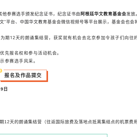
其他参赛选手颁发纪念证书，纪念证书由
阿根廷华文教育基金会
发放
华文”平台、中国华文教育基金会微信视频号等平台展示，基金会也会
加为期12天的朗诵集结营，获奖就有机会去北京参加令孩子们向往
优先报名权和参与活动机会。
示参赛选手风采。
9
报名及作品提交
29日
期12天的朗诵集结营（往返国际旅费及落地点抵离集结点的机票费