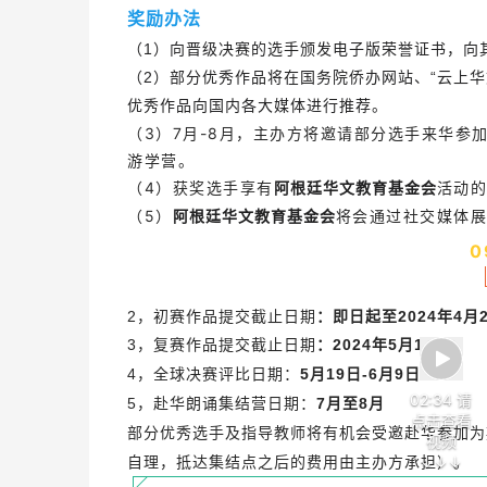
奖励办法
（1）向晋级决赛的选手颁发电子版荣誉证书，向
（2）部分优秀作品将在国务院侨办网站、“云上
优秀作品向国内各大媒体进行推荐。
（3）7月-8月，主办方将邀请部分选手来华参
游学营。
（4）获奖选手享有
活动的
阿根廷华文教育基金会
（5）
将会通过社交媒体展
阿根廷华文教育基金会
0
2，初赛作品提交截止日期
：即日起至2024年4月
3，复赛作品提交截止日期
：2024年5月10日
4，全球决赛评比日期：
5月19日-6月9日
02:34 请
5，
赴华
朗诵集结营日期：
7月至8月
点击查看
部分优秀选手及指导教师将有机会受邀赴华参加为
视频
↓↓↓
自理，抵达集结点之后的费用由主办方承担）。