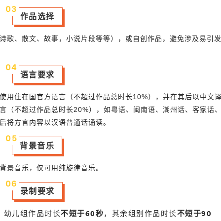
0
3
作品选择
诗歌、散文、故事，小说片段等等），或自创作品，避免涉及易引
0
4
语言要求
使用住在国官方语言（不超过作品总时长10%），并在其后以中文
言（不超过作品总时长20%），如粤语、闽南语、潮州话、客家话
后将方言内容以汉语普通话诵读。
0
5
背景音乐
背景音乐，仅可用纯旋律音乐。
0
6
录制要求
，幼儿组作品时长
不短于60秒
，其余组别作品时长
不短于90