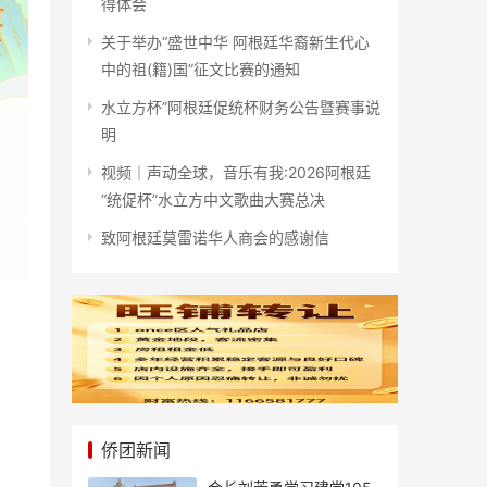
得体会
关于举办“盛世中华 阿根廷华裔新生代心
中的祖(籍)国”征文比赛的通知
水立方杯”阿根廷促统杯财务公告暨赛事说
明
视频｜声动全球，音乐有我:2026阿根廷
“统促杯”水立方中文歌曲大赛总决
致阿根廷莫雷诺华人商会的感谢信
侨团新闻