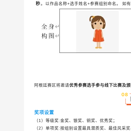
秒
。
以作品名称+选手姓名+参赛组别命名。
如有
阿根廷赛区将邀请
优
秀参赛
选手参与线下比赛及颁
0
8
奖项设置
（1）等级奖:金奖、银奖、铜奖、优秀奖；
（2）单项奖:按组别设置最具潜质奖、最佳风采