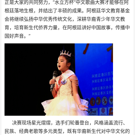
正是大家的共同努力，“水立方杯”中文歌曲大赛才能够在阿
根廷落地生根，并结出了丰硕的成果。阿根廷华⽂教育基⾦
会将继续弘扬中华优秀传统⽂化，深耕华裔⻘少年华⽂教
育，培育新⽣代侨界⼒量，在阿根廷讲好中国故事，传播中
国好声⾳。”
决赛现场星光熠熠，选手们轮番登台，风格涵盖流行、
民族、经典老歌等多元类型，既有华裔新生代对中华文化的