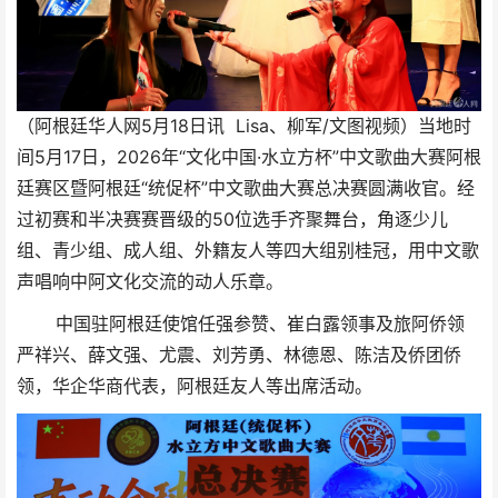
（阿根廷华人网5月18日讯 Lisa、柳军/文图视频）当地时
间5月17日，2026年“文化中国·水立方杯”中文歌曲大赛阿根
廷赛区暨阿根廷“统促杯”中文歌曲大赛总决赛圆满收官。经
过初赛和半决赛赛晋级的50位选手齐聚舞台，角逐少儿
组、青少组、成人组、外籍友人等四大组别桂冠，用中文歌
声唱响中阿文化交流的动人乐章。
中国驻阿根廷使馆任强参赞、崔白露领事及旅阿侨领
严祥兴、薛文强、尤震、刘芳勇
、林德恩
、
陈洁
及侨团侨
领，华企华商代表，阿根廷友人等出席活动。