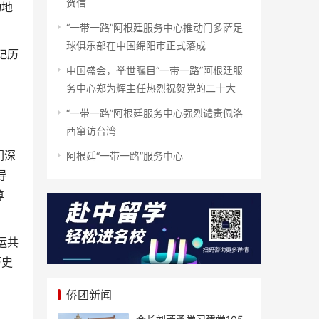
贺信
动地
“一带一路”阿根廷服务中心推动门多萨足
球俱乐部在中国绵阳市正式落成
记历
中国盛会，举世瞩目“一带一路”阿根廷服
务中心郑为辉主任热烈祝贺党的二十大
“一带一路”阿根廷服务中心强烈谴责佩洛
西窜访台湾
们深
阿根廷“一带一路”服务中心
导
尊
运共
历史
侨团新闻