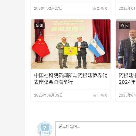
约 安义铝材开辟出海新通道
2026年02月27日
2
0
2026年0
侨讯
侨讯
中国社科院新闻所与阿根廷侨界代
阿根廷
表座谈会圆满举行
2024
年开学
2025年06月09日
1
0
2025年0