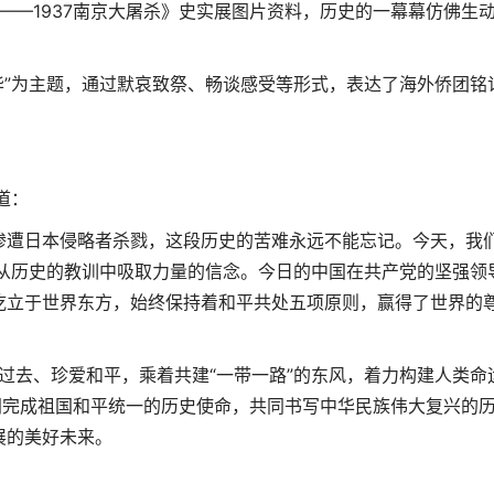
1937南京大屠杀》史实展图片资料，历史的一幕幕仿佛生
为主题，通过默哀致祭、畅谈感受等形式，表达了海外侨团铭
。
道：
遭日本侵略者杀戮，这段历史的苦难永远不能忘记。今天，我
，从历史的教训中吸取力量的信念。今日的中国在共产党的坚强领
屹立于世界东方，始终保持着和平共处五项原则，赢得了世界的
、珍爱和平，乘着共建“一带一路”的东风，着力构建人类命
同完成祖国和平统一的历史使命，共同书写中华民族伟大复兴的
展的美好未来。