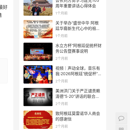
会长刘芳勇学习建党105
周年重要讲话心得体会
最好
1个月前
精
关于举办“盛世中华 阿根
廷华裔新生代心中的祖
(籍)国”征文比赛的通知
1个月前
水立方杯”阿根廷促统杯财
务公告暨赛事说明
2个月前
视频｜声动全球，音乐有
我:2026阿根廷“统促杯”水
立方中文歌曲大赛总决赛
2个月前
圆满落幕
美洲洪门关于严正谴责赖
清德“5·20”讲话的联合声
明
2个月前
致阿根廷莫雷诺华人商会
的感谢信
2个月前