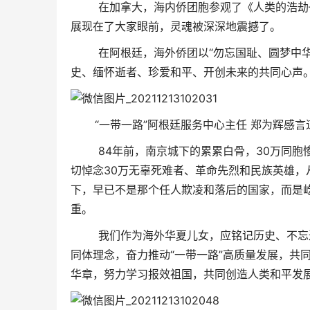
在加拿大，海内侨团胞参观了《人类的浩劫——
展现在了大家眼前，灵魂被深深地震撼了。
在阿根廷，海外侨团以“勿忘国耻、圆梦中华”
史、缅怀逝者、珍爱和平、开创未来的共同心声
“一带一路”阿根廷服务中心主任 郑为辉感言
84年前，南京城下的累累白骨，30万同胞惨
切悼念30万无辜死难者、革命先烈和民族英雄
下，早已不是那个任人欺凌和落后的国家，而是
重。
我们作为海外华夏儿女，应铭记历史、不忘过去
同体理念，奋力推动“一带一路”高质量发展，共
华章，努力学习报效祖国，共同创造人类和平发