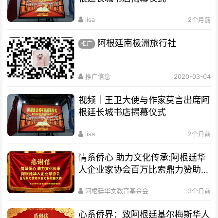
lisa
2个月前
阿根廷南极洲旅行社
推广
推广信息
2020-03-04
视频｜王卫大使与作家莫言出席阿
根廷长城书店揭幕仪式
lisa
2个月前
情系侨心 助力文化传承:阿根廷华
人企业家协会百万比索鼎力赞助水
立方杯歌曲大赛
阿根廷华文教育基金会
3个月前
心系侨界​：致阿根廷基尔梅斯华人