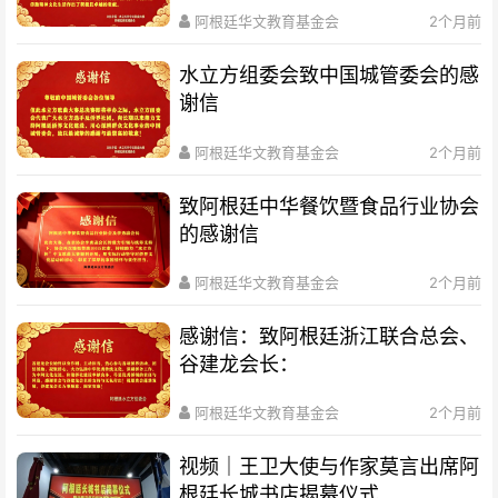
阿根廷华文教育基金会
2个月前
水立方组委会致中国城管委会的感
谢信
阿根廷华文教育基金会
2个月前
致阿根廷中华餐饮暨食品行业协会
的感谢信
阿根廷华文教育基金会
2个月前
感谢信：致阿根廷浙江联合总会、
谷建龙会长：
阿根廷华文教育基金会
2个月前
视频｜王卫大使与作家莫言出席阿
根廷长城书店揭幕仪式