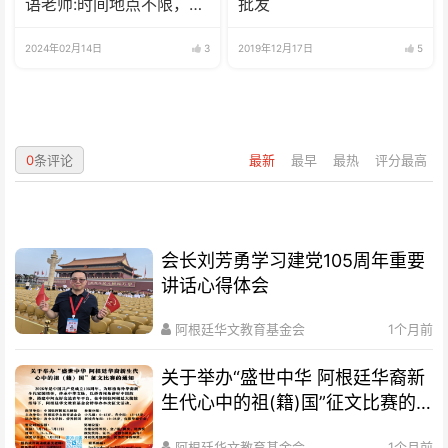
语老师:时间地点不限，可
批发
兼职可全职
2024年02月14日
3
2019年12月17日
5
0
条评论
最新
最早
最热
评分最高
会长刘芳勇学习建党105周年重要
讲话心得体会
阿根廷华文教育基金会
1个月前
关于举办“盛世中华 阿根廷华裔新
生代心中的祖(籍)国”征文比赛的
通知
阿根廷华文教育基金会
1个月前