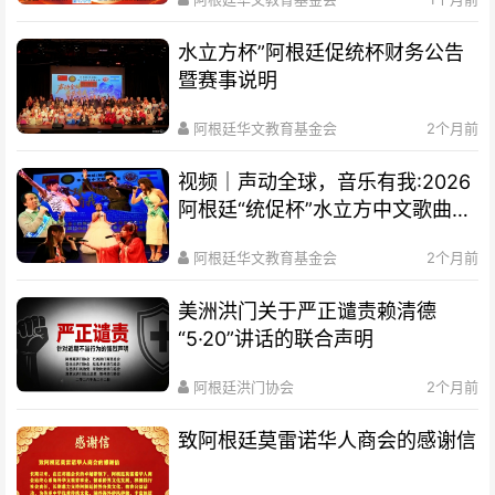
水立方杯”阿根廷促统杯财务公告
暨赛事说明
阿根廷华文教育基金会
2个月前
视频｜声动全球，音乐有我:2026
阿根廷“统促杯”水立方中文歌曲大
赛总决赛圆满落幕
阿根廷华文教育基金会
2个月前
美洲洪门关于严正谴责赖清德
“5·20”讲话的联合声明
阿根廷洪门协会
2个月前
致阿根廷莫雷诺华人商会的感谢信