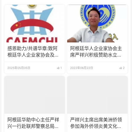
感恩助力/共谱华章:致阿
阿根廷华人企业家协会主
根廷华人企业家协会及严
席严祥兴积极赞助水立方
祥兴会长的感谢信
中文歌曲大赛阿根廷赛事
2025年05月05日
1
2022年06月22日
2
阿根廷华助中心主任严祥
严祥兴主席出席美洲侨领
兴一行赴联邦警察总局走
参加海外侨领炎黄文化云