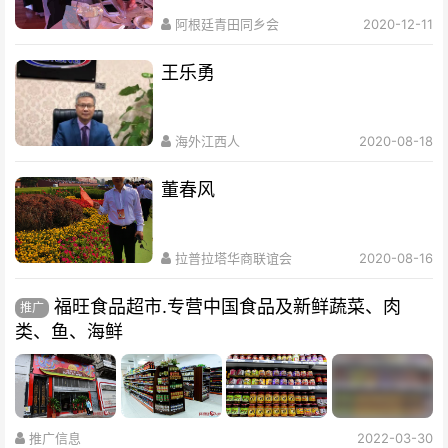
阿根廷青田同乡会
2020-12-11
王乐勇
海外江西人
2020-08-18
董春风
拉普拉塔华商联谊会
2020-08-16
福旺食品超市.专营中国食品及新鲜蔬菜、肉
推广
类、鱼、海鲜
推广信息
2022-03-30