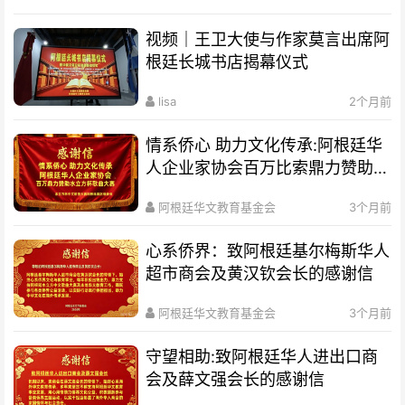
视频｜王卫大使与作家莫言出席阿
根廷长城书店揭幕仪式
lisa
2个月前
情系侨心 助力文化传承:阿根廷华
人企业家协会百万比索鼎力赞助水
立方杯歌曲大赛
阿根廷华文教育基金会
3个月前
心系侨界​：致阿根廷基尔梅斯华人
超市商会及黄汉钦会长的感谢信
阿根廷华文教育基金会
3个月前
守望相助:致阿根廷华人进出口商
会及薛文强会长的感谢信