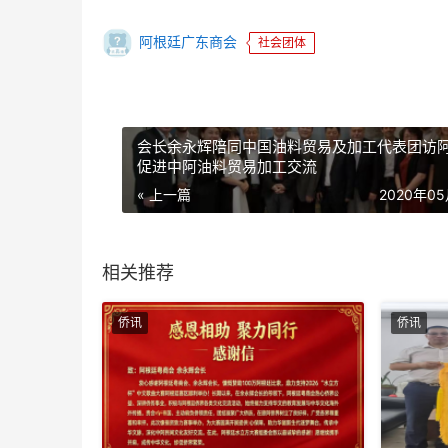
阿根廷广东商会
社会团体
会长余永辉陪同中国油料贸易及加工代表团访
促进中阿油料贸易加工交流
« 上一篇
2020年0
相关推荐
侨讯
侨讯