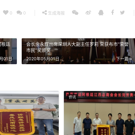
0
0
生成海报
阿根廷
会长余永辉出席深圳人大副主任罗莉 荣获布市“荣誉
市民”奖颁奖
5月01日
2020年05月01日
下一篇 »
侨讯