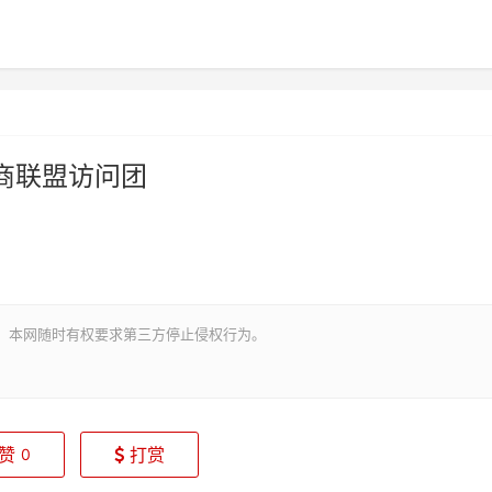
商联盟访问团
。本网随时有权要求第三方停止侵权行为。
赞
打赏
0