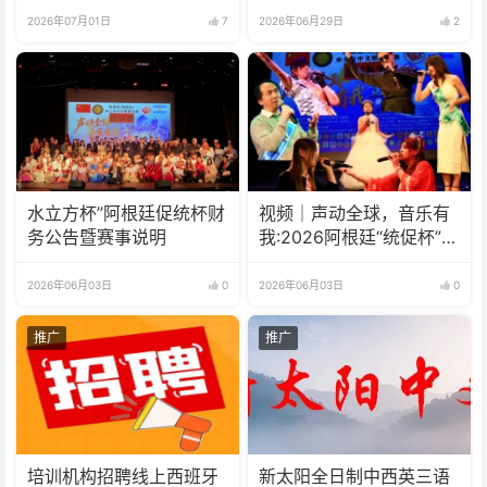
2026年07月01日
7
2026年06月29日
2
水立方杯”阿根廷促统杯财
视频｜声动全球，音乐有
务公告暨赛事说明
我:2026阿根廷“统促杯”水
立方中文歌曲大赛总决赛
圆满落幕
2026年06月03日
0
2026年06月03日
0
推广
推广
培训机构招聘线上西班牙
新太阳全日制中西英三语