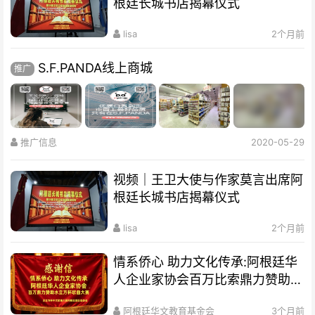
根廷长城书店揭幕仪式
lisa
2个月前
S.F.PANDA线上商城
推广
推广信息
2020-05-29
视频｜王卫大使与作家莫言出席阿
根廷长城书店揭幕仪式
lisa
2个月前
情系侨心 助力文化传承:阿根廷华
人企业家协会百万比索鼎力赞助水
立方杯歌曲大赛
阿根廷华文教育基金会
3个月前