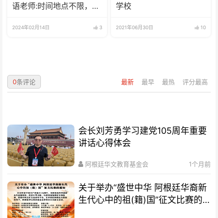
语老师:时间地点不限，可
学校
兼职可全职
2024年02月14日
3
2021年06月30日
10
0
条评论
最新
最早
最热
评分最高
会长刘芳勇学习建党105周年重要
讲话心得体会
阿根廷华文教育基金会
1个月前
关于举办“盛世中华 阿根廷华裔新
生代心中的祖(籍)国”征文比赛的
通知