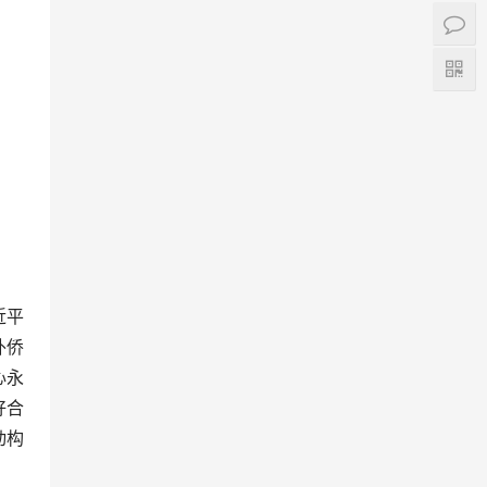
近平
外侨
心永
好合
动构