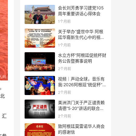
会长刘芳勇学习建党105
周年重要讲话心得体会
1个月前
关于举办“盛世中华 阿根
廷华裔新生代心中的祖
(籍)国”征文比赛的通知
1个月前
水立方杯”阿根廷促统杯财
务公告暨赛事说明
2个月前
视频｜声动全球，音乐有
我:2026阿根廷“统促杯”水
。
立方中文歌曲大赛总决赛
2个月前
聚北
圆满落幕
美洲洪门关于严正谴责赖
清德“5·20”讲话的联合声
明
，汇
2个月前
。
致阿根廷莫雷诺华人商会
的感谢信