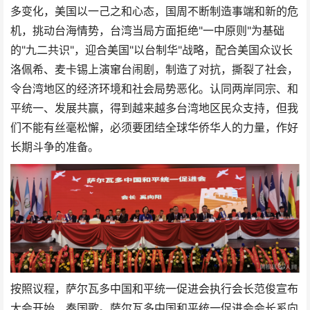
多变化，美国以一己之和心态，国周不断制造事端和新的危
机，挑动台海情势，台湾当局方面拒绝"一中原则"为基础
的"九二共识"，迎合美国"以台制华"战略，配合美国众议长
洛佩希、麦卡锡上演窜台闹剧，制造了对抗，撕裂了社会，
令台湾地区的经济环境和社会局势恶化。认同两岸同宗、和
平统一、发展共赢，得到越来越多台湾地区民众支持，但我
们不能有丝毫松懈，必须要团结全球华侨华人的力量，作好
长期斗争的准备。
按照议程，萨尔瓦多中国和平统一促进会执行会长范俊宣布
大会开始、奏国歌。萨尔瓦多中国和平统一促进会会长奚向