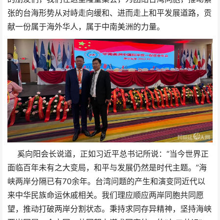
张的台海形势从对峙走向缓和、进而走上和平发展道路，贡
献一份属于海外华人，属于中南美洲的力量。
奚向阳会长说道，正如习近平总书记所说：“当今世界正
面临百年未有之大变局，和平与发展仍然是时代主题。”海
峡两岸分隔已有70余年。台湾问题的产生和演变同近代以
来中华民族命运休戚相关。我们理应顺应两岸同胞共同愿
望，推动打破两岸分割状态。秉持求同存异精神，坚持海峡