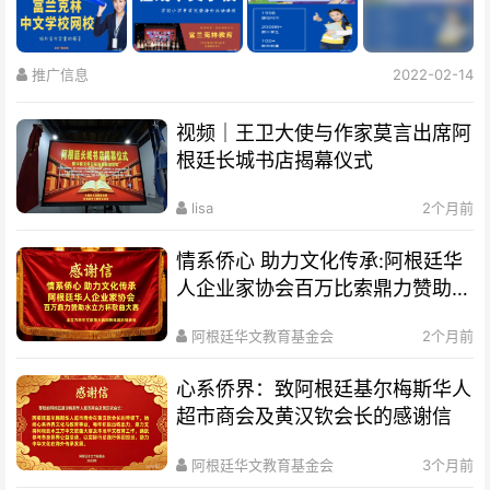
推广信息
2022-02-14
视频｜王卫大使与作家莫言出席阿
根廷长城书店揭幕仪式
lisa
2个月前
情系侨心 助力文化传承:阿根廷华
人企业家协会百万比索鼎力赞助水
立方杯歌曲大赛
阿根廷华文教育基金会
2个月前
心系侨界​：致阿根廷基尔梅斯华人
超市商会及黄汉钦会长的感谢信
阿根廷华文教育基金会
3个月前