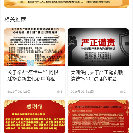
相关推荐
关于举办“盛世中华 阿根
美洲洪门关于严正谴责赖
廷华裔新生代心中的祖
清德“5·20”讲话的联合声
(籍)国”征文比赛的通知
明
2026年06月29日
2
2026年05月23日
2