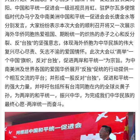
阳、中国和平统一促进会一级巡视员肖虹、驻萨尔瓦多使馆
临时代办马宁及中南美洲中国和平统一促进会会长唐金水等
分别发言，大家纷纷表示本次大会的顺利召开将又一次展示
海外华侨同胞热爱祖国、期盼统一的炽热的赤子之心和反分
裂、反"台独"的坚强意志，体现海外侨胞为中华民族的伟大
复兴尽心尽责、矢志不渝的爱国情怀。此次大会以"高举"一
个中国'旗帜，反对'台独'，促进两岸和平统一"为宗旨。为中
南美洲及世界各国的爱国华侨展开"反独"促统的行动提供一
个相互交流的平台；并形成一股反对"台独"，促进和平统一
的强大力量，并呼吁包括所有台湾同胞在内的全球炎黄子
孙，为两岸的和平统一，振兴中华，为完成我们中华民族的
最终心愿-两岸统一而奋斗。