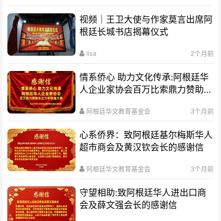
视频｜王卫大使与作家莫言出席阿
根廷长城书店揭幕仪式
lisa
2个月前
情系侨心 助力文化传承:阿根廷华
人企业家协会百万比索鼎力赞助水
立方杯歌曲大赛
阿根廷华文教育基金会
3个月前
心系侨界​：致阿根廷基尔梅斯华人
超市商会及黄汉钦会长的感谢信
阿根廷华文教育基金会
3个月前
守望相助:致阿根廷华人进出口商
会及薛文强会长的感谢信