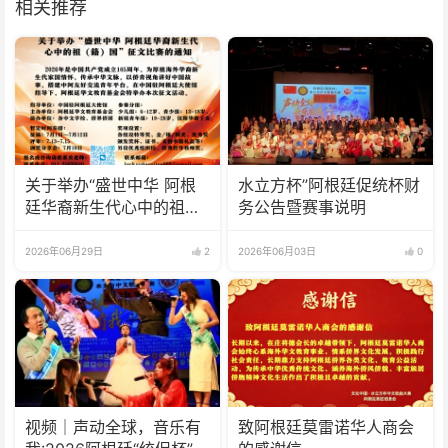
相关推荐
关于举办“盛世中华 阿根
水立方杯”阿根廷促统杯财
廷华裔新生代心中的祖
务公告暨赛事说明
(籍)国”征文比赛的通知
2026年06月29日
2
2026年06月03日
0
视频｜声动全球，音乐有
致阿根廷莫雷诺华人商会