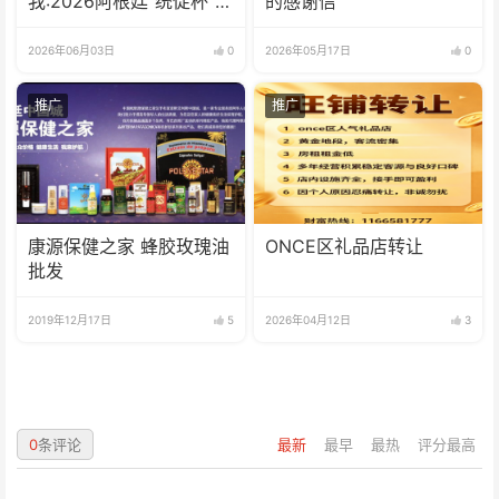
我:2026阿根廷“统促杯”水
的感谢信
立方中文歌曲大赛总决赛
圆满落幕
2026年06月03日
0
2026年05月17日
0
推广
推广
康源保健之家 蜂胶玫瑰油
ONCE区礼品店转让
批发
2019年12月17日
5
2026年04月12日
3
0
条评论
最新
最早
最热
评分最高