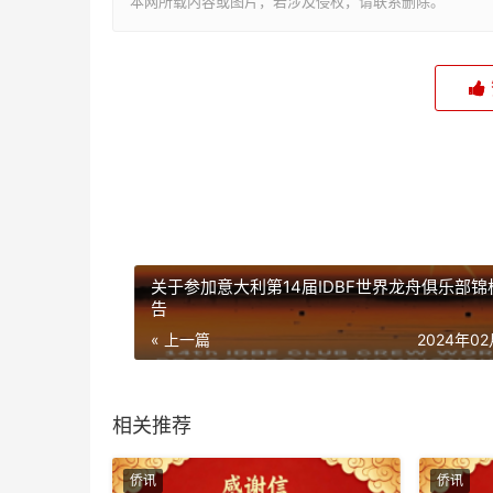
本网所载内容或图片，若涉及侵权，请联系删除。
关于参加意大利第14届IDBF世界龙舟俱乐部锦
告
« 上一篇
2024年0
相关推荐
侨讯
侨讯