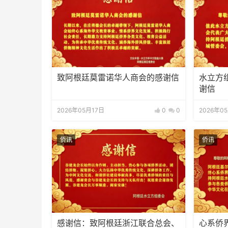
致阿根廷莫雷诺华人商会的感谢信
水立方
谢信
2026年05月17日
0
0
2026年0
侨讯
侨讯
感谢信：致阿根廷浙江联合总会、
心系侨