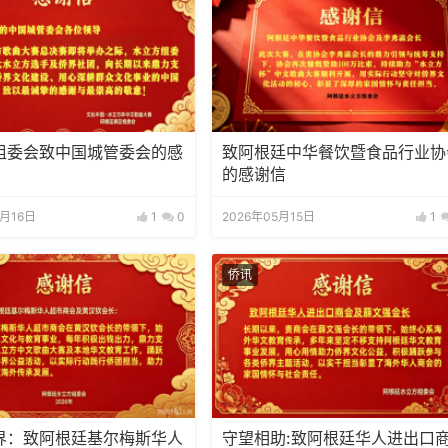
组委会致中国城管委会的感
致阿根廷中华餐饮暨食品行业协
的感谢信
5月16日
1
0
2026年05月15日
1
侨讯
界​：致阿根廷基尔梅斯华人
守望相助:致阿根廷华人进出口