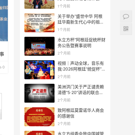
1个月前
关于举办“盛世中华 阿根
廷华裔新生代心中的祖
(籍)国”征文比赛的通知
1个月前
水立方杯”阿根廷促统杯财
务公告暨赛事说明
2个月前
事
视频｜声动全球，音乐有
0
我:2026阿根廷“统促杯”水
立方中文歌曲大赛总决赛
2个月前
圆满落幕
美洲洪门关于严正谴责赖
清德“5·20”讲话的联合声
明
2个月前
致阿根廷莫雷诺华人商会
的感谢信
2个月前
水立方组委会致中国城管