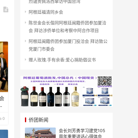
烈谴责佩洛西窜访中国台湾
阿根廷福清同乡会
陈世金会长偕同阿根廷闽籍侨团参加厦洽
会 拜访涉侨单位和考察中阿合作项目
阿根廷闽籍侨团参加厦门投洽会 拜访致公
党厦门市委会
赠人玫瑰.手有余香:爱心捐助倡议书
会
年
0
侨团新闻
会长刘芳勇学习建党105
周年重要讲话心得体会