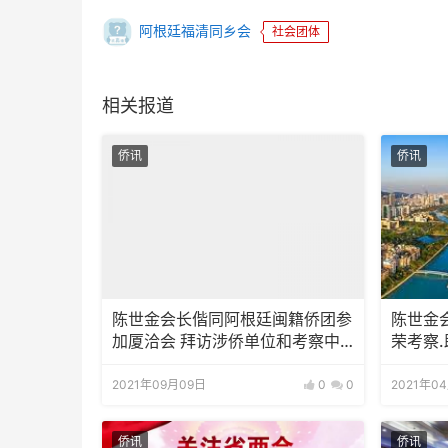
阿根廷福清同乡会
社会团体
相关报道
侨讯
侨讯
陈世金会长偕同阿根廷闽籍侨团参
陈世金
加厦洽会 拜访涉侨单位和考察中
荣考察
阿合作项目
2021年09月09日
0
0
2021年0
侨讯
侨讯