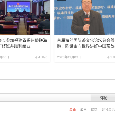
会长参加福建省福州侨联海
首届海丝国际茶文化论坛参会侨
研修班并顺利结业
胞：陈世金向世界讲好中国茶故
1月06日
4
0
2020年12月03日
1
评论
最新
最早
最热
评分最高