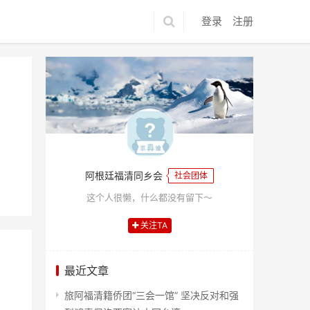
登录
注册
阿根廷福清同乡会
社会团体
这个人很懒，什么都没有留下～
关注TA
最近文章
旅阿福清籍侨团“三会一馆” 坚决反对和强