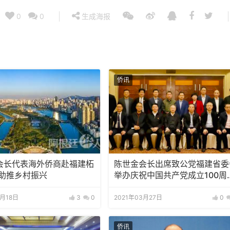
0
0
生成海报
侨讯
会长代表海外侨商赴福建柘
陈世金会长出席致公党福建省委
.助推乡村振兴
举办庆祝中国共产党成立100周
海外宣讲员座谈会
4月18日
3
0
2021年03月27日
0
侨讯