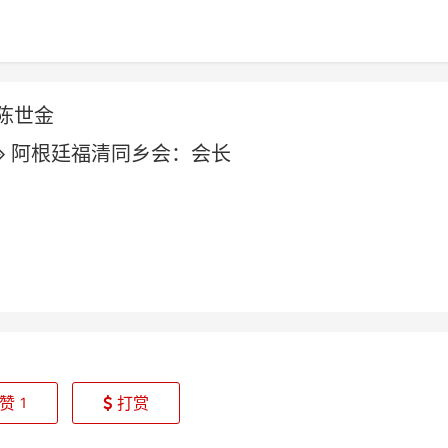
陈世金
阿根廷福清同乡会：会长
赞
打赏
1