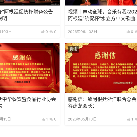
杯”阿根廷促统杯财务公告
视频｜声动全球，音乐有我:202
说明
阿根廷“统促杯”水立方中文歌曲
赛总决赛圆满落幕
6月03日
0
0
2026年06月03日
0
侨讯
廷中华餐饮暨食品行业协会
感谢信：致阿根廷浙江联合总会
信
谷建龙会长：
5月15日
1
0
2026年05月13日
1