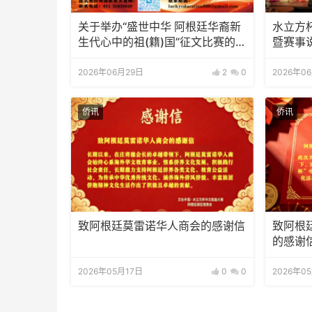
关于举办“盛世中华 阿根廷华裔新
水立方
生代心中的祖(籍)国”征文比赛的通
暨赛事
知
2026年06月29日
2
0
2026年0
侨讯
侨讯
致阿根廷莫雷诺华人商会的感谢信
致阿根
的感谢
2026年05月17日
0
0
2026年0