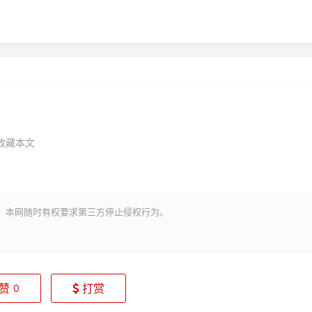
收藏本文
。本网随时有权要求第三方停止侵权行为。
赞
打赏
0