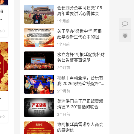
会长刘芳勇学习建党105
6
周年重要讲话心得体会
大
1个月前
关于举办“盛世中华 阿根
0
廷华裔新生代心中的祖
(籍)国”征文比赛的通知
1个月前
水立方杯”阿根廷促统杯财
务公告暨赛事说明
2个月前
视频｜声动全球，音乐有
我:2026阿根廷“统促杯”水
立方中文歌曲大赛总决赛
2个月前
圆满落幕
、
美洲洪门关于严正谴责赖
清德“5·20”讲话的联合声
明
2个月前
0
致阿根廷莫雷诺华人商会
的感谢信