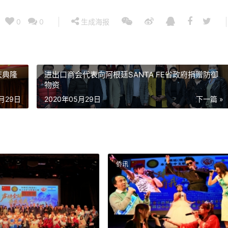
0
0
生成海报
庆典隆
进出口商会代表向阿根廷SANTA FE省政府捐赠防御
物资
5月29日
2020年05月29日
下一篇 »
侨讯