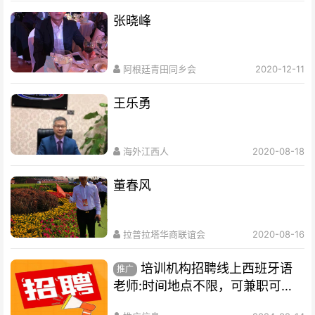
张晓峰
阿根廷青田同乡会
2020-12-11
王乐勇
海外江西人
2020-08-18
董春风
拉普拉塔华商联谊会
2020-08-16
培训机构招聘线上西班牙语
推广
老师:时间地点不限，可兼职可全
职