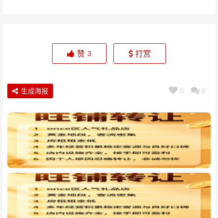
赞
打赏
3
生成海报
0
0