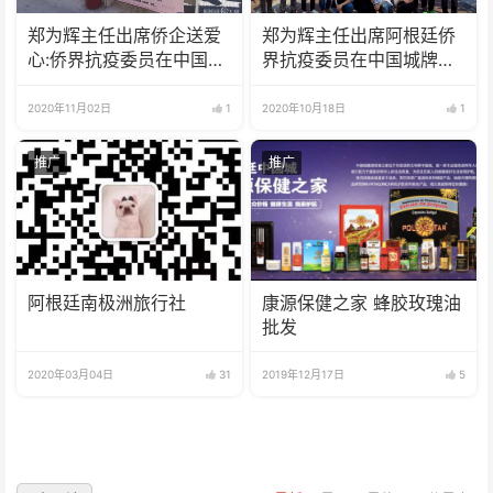
郑为辉主任出席侨企送爱
郑为辉主任出席阿根廷侨
心:侨界抗疫委员在中国城
界抗疫委员在中国城牌楼
的爱心捐赠！
下的爱心捐赠！
2020年11月02日
1
2020年10月18日
1
推广
推广
阿根廷南极洲旅行社
康源保健之家 蜂胶玫瑰油
批发
2020年03月04日
31
2019年12月17日
5