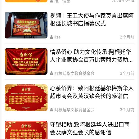
推广信息
2024-02-14
视频｜王卫大使与作家莫言出席阿
根廷长城书店揭幕仪式
lisa
2个月前
情系侨心 助力文化传承:阿根廷华
人企业家协会百万比索鼎力赞助水
立方杯歌曲大赛
阿根廷华文教育基金会
3个月前
心系侨界​：致阿根廷基尔梅斯华人
超市商会及黄汉钦会长的感谢信
阿根廷华文教育基金会
3个月前
守望相助:致阿根廷华人进出口商
会及薛文强会长的感谢信