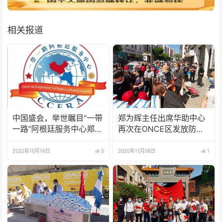
相关报道
中国盛会，举世瞩目“一带
郑为辉主任出席华助中心
一路”阿根廷服务中心郑为
再次在ONCE区发放防疫
辉主任热烈祝贺党的二十
物资爱心捐赠活动
大顺利召开
2022年10月16日
5
2020年11月08日
1