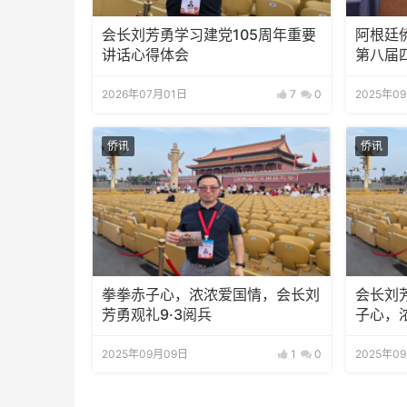
会长刘芳勇学习建党105周年重要
阿根廷
讲话心得体会
第八届
2026年07月01日
7
0
2025年0
侨讯
侨讯
拳拳赤子心，浓浓爱国情，会长刘
会长刘
芳勇观礼9·3阅兵
子心，
2025年09月09日
1
0
2025年0