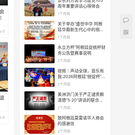
会长刘芳勇学习建党105
周年重要讲话心得体会
会
1个月前
年
关于举办“盛世中华 阿根
廷华裔新生代心中的祖
0
(籍)国”征文比赛的通知
1个月前
水立方杯”阿根廷促统杯财
务公告暨赛事说明
2个月前
视频｜声动全球，音乐有
我:2026阿根廷“统促杯”水
立方中文歌曲大赛总决赛
2个月前
圆满落幕
美洲洪门关于严正谴责赖
谊
清德“5·20”讲话的联合声
明
2个月前
0
致阿根廷莫雷诺华人商会
的感谢信
2个月前