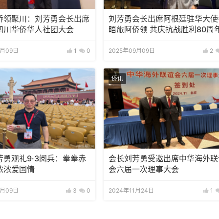
侨领聚川：刘芳勇会长出席
刘芳勇会长出席阿根廷驻华大使
四川华侨华人社团大会
晤旅阿侨领 共庆抗战胜利80周
9月09日
1
0
2025年09月09日
2
侨讯
芳勇观礼9·3阅兵：拳拳赤
会长刘芳勇受邀出席中华海外联
浓浓爱国情
会六届一次理事大会
9月09日
3
0
2024年11月24日
1