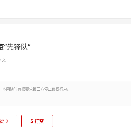
“先锋队”
本文
。本网随时有权要求第三方停止侵权行为。
赞
打赏
0