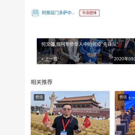
阿根廷门多萨中华商会
社会团体
何文强,旅阿华侨华人中的抗疫“先锋队”
« 上一篇
2020年0
相关推荐
侨讯
侨讯