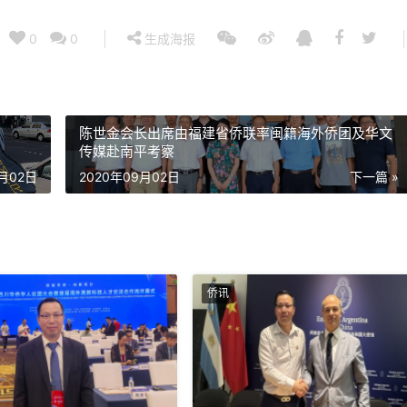
0
0
生成海报
陈世金会长出席由福建省侨联率闽籍海外侨团及华文
传媒赴南平考察
9月02日
2020年09月02日
下一篇 »
侨讯