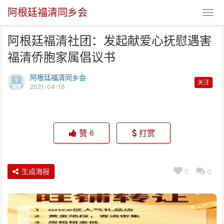
阿根廷福清同乡会
阿根廷福清社团：发起献爱心抚慰遇害
福清侨胞家属倡议书
阿根廷福清同乡会
关注
2021-04-16
阿根廷福清社团：发起献爱心抚慰
遇害福清侨胞家属倡议书
赞
打赏
6
生成海报
0
0