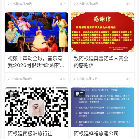
2026年06月29日
2
2026年06月03日
0
视频｜声动全球，音乐有
致阿根廷莫雷诺华人商会
我:2026阿根廷“统促杯”水
的感谢信
立方中文歌曲大赛总决赛
圆满落幕
2026年06月03日
0
2026年05月17日
0
推广
推广
阿根廷南极洲旅行社
阿根廷桦福旅運公司