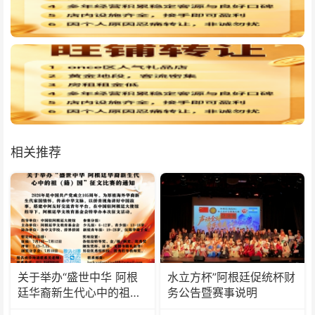
相关推荐
关于举办“盛世中华 阿根
水立方杯”阿根廷促统杯财
廷华裔新生代心中的祖
务公告暨赛事说明
(籍)国”征文比赛的通知