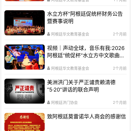
水立方杯”阿根廷促统杯财务公告
暨赛事说明
阿根廷华文教育基金会
2个月前
视频｜声动全球，音乐有我:2026
阿根廷“统促杯”水立方中文歌曲大
赛总决赛圆满落幕
阿根廷华文教育基金会
2个月前
美洲洪门关于严正谴责赖清德
“5·20”讲话的联合声明
阿根廷洪门协会
2个月前
致阿根廷莫雷诺华人商会的感谢信