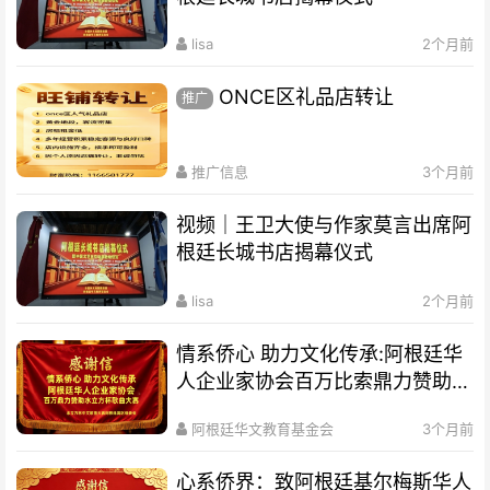
lisa
2个月前
ONCE区礼品店转让
推广
推广信息
3个月前
视频｜王卫大使与作家莫言出席阿
根廷长城书店揭幕仪式
lisa
2个月前
情系侨心 助力文化传承:阿根廷华
人企业家协会百万比索鼎力赞助水
立方杯歌曲大赛
阿根廷华文教育基金会
3个月前
心系侨界​：致阿根廷基尔梅斯华人