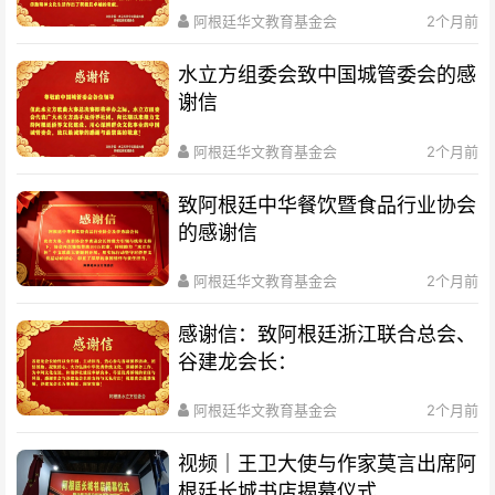
阿根廷华文教育基金会
2个月前
水立方组委会致中国城管委会的感
谢信
阿根廷华文教育基金会
2个月前
致阿根廷中华餐饮暨食品行业协会
的感谢信
阿根廷华文教育基金会
2个月前
感谢信：致阿根廷浙江联合总会、
谷建龙会长：
阿根廷华文教育基金会
2个月前
视频｜王卫大使与作家莫言出席阿
根廷长城书店揭幕仪式