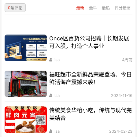
0
条评论
最新
最早
最热
评分最高
Once区百货公司招聘｜长期发展
可入股，打造个人事业
lisa
4周前
福旺超市全新鲜品荣耀登场、今日
鲜活海产震撼来袭！
lisa
2024-11-16
传统美食华榕小吃，传统与现代完
美结合
lisa
2024-02-23