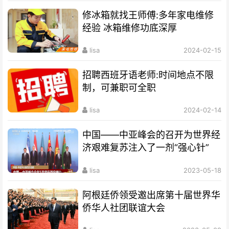
修冰箱就找王师傅:多年家电维修
经验 冰箱维修功底深厚
lisa
2024-02-15
招聘西班牙语老师:时间地点不限
制，可兼职可全职
lisa
2024-02-14
中国——中亚峰会的召开为世界经
济艰难复苏注入了一剂“强心针”
lisa
2023-05-18
阿根廷侨领受邀出席第十届世界华
侨华人社团联谊大会