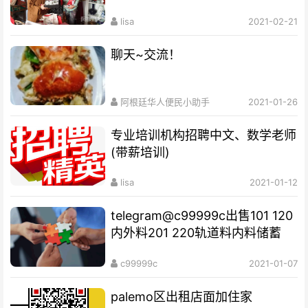
福
lisa
2021-02-21
聊天~交流！
阿根廷华人便民小助手
2021-01-26
专业培训机构​招聘中文、数学老师
(带薪培训)
lisa
2021-01-12
telegram@c99999c出售101 120
内外料201 220轨道料内料储蓄
c99999c
2021-01-07
palemo区出租店面加住家