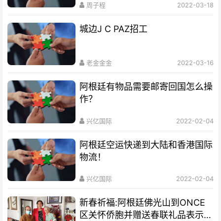
周子程
2022-03-18
城边J C PAZ招工
老金金金
2022-03-16
阿根廷有物品需要邮寄回国怎么操
作？
兴亿国际
2022-02-04
阿根廷空运快递到大陆和香港国际
物流！
兴亿国际
2022-02-04
新春祈福:阿根廷佛光山到ONCE
区关怀侨胞并赠送春联礼品表示祝