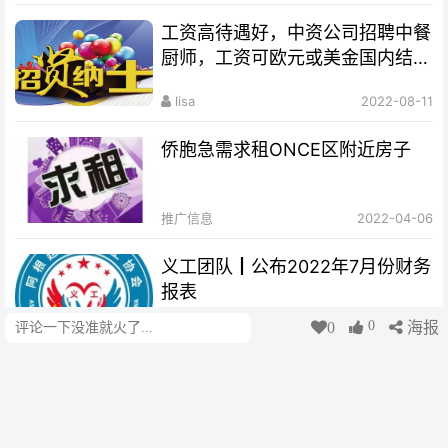
工资高待遇好，中资公司招聘中餐
厨师，工资可欧元或美金国内结
算。
lisa
2022-08-11
侨胞急需求租ONCE区附近房子
推广信息
2022-04-06
义工团队┃公布2022年7月份财务
报表
0
0
海报
评论
阿根廷华人便民小助手
2022-08-01
富兰克林中文学校2022第二学期
扩招通知