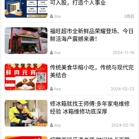
可入股，打造个人事业
lisa
3周前
福旺超市全新鲜品荣耀登场、今日
鲜活海产震撼来袭！
lisa
2024-11-16
传统美食华榕小吃，传统与现代完
美结合
lisa
2024-02-23
修冰箱就找王师傅:多年家电维修
经验 冰箱维修功底深厚
lisa
2024-02-15