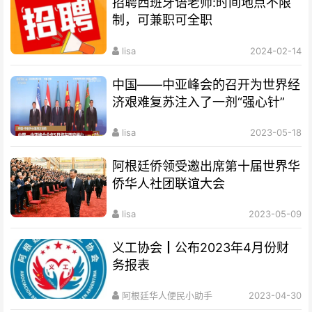
招聘西班牙语老师:时间地点不限
制，可兼职可全职
lisa
2024-02-14
中国——中亚峰会的召开为世界经
济艰难复苏注入了一剂“强心针”
lisa
2023-05-18
阿根廷侨领受邀出席第十届世界华
侨华人社团联谊大会
lisa
2023-05-09
义工协会┃公布2023年4月份财
务报表
阿根廷华人便民小助手
2023-04-30