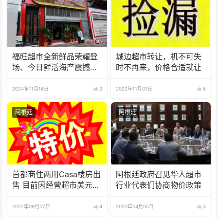
福旺超市全新鲜品荣耀登
城边超市转让，机不可失
场、今日鲜活海产震撼来
时不再来，价格合适就让
袭！
2024年11月16日
2
2022年11月01日
6
阿根廷
阿根廷
首都商住两用Casa楼房出
阿根廷政府召见华人超市
售 目前因经营超市美元月
行业代表们协商物价政策
租收入
2022年09月07日
4
2022年04月05日
3