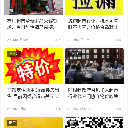
福旺超市全新鲜品荣耀登
城边超市转让，机不可失
场、今日鲜活海产震撼来
时不再来，价格合适就让
袭！
2024年11月16日
2
2022年11月01日
6
阿根廷
阿根廷
首都商住两用Casa楼房出
阿根廷政府召见华人超市
售 目前因经营超市美元月
行业代表们协商物价政策
租收入
2022年09月07日
4
2022年04月05日
3
推广
推广