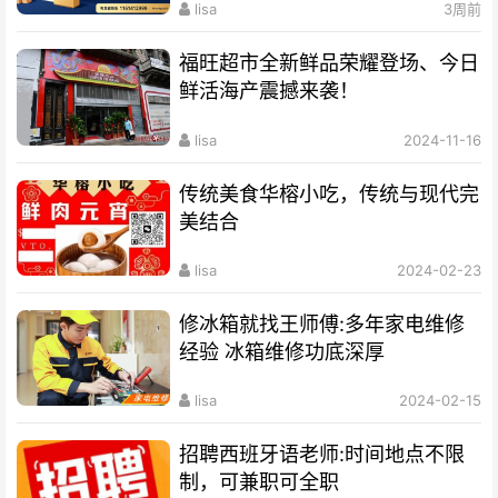
lisa
3周前
福旺超市全新鲜品荣耀登场、今日
鲜活海产震撼来袭！
lisa
2024-11-16
传统美食华榕小吃，传统与现代完
美结合
lisa
2024-02-23
修冰箱就找王师傅:多年家电维修
经验 冰箱维修功底深厚
lisa
2024-02-15
招聘西班牙语老师:时间地点不限
制，可兼职可全职