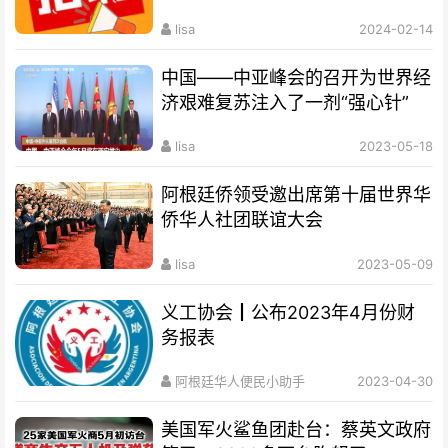
lisa
2024-02-14
中国——中亚峰会的召开为世界经
济艰难复苏注入了一剂“强心针”
lisa
2023-05-18
阿根廷侨领受邀出席第十届世界华
侨华人社团联谊大会
lisa
2023-05-09
义工协会┃公布2023年4月份财
务报表
阿根廷华人便民小助手
2023-04-30
美国军火鲨鱼团赴台：蔡英文政府