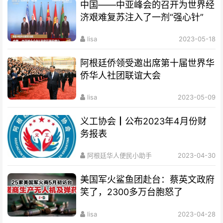
中国——中亚峰会的召开为世界经
济艰难复苏注入了一剂“强心针”
lisa
2023-05-18
阿根廷侨领受邀出席第十届世界华
侨华人社团联谊大会
lisa
2023-05-09
义工协会┃公布2023年4月份财
务报表
阿根廷华人便民小助手
2023-04-30
美国军火鲨鱼团赴台：蔡英文政府
笑了，2300多万台胞怒了
lisa
2023-04-28