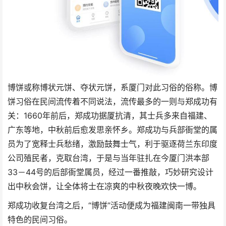
博饼或称博状元饼、夺状元饼，系厦门对此习俗的俗称。博
饼习俗在民间流传着不同说法，流传最多的一则与郑成功有
关：1660年前后，郑成功据厦抗清，其士兵多来自福建、
广东等地，中秋前后愈发思亲怀乡。郑成功与兵部衙堂的属
员为了宽释士兵愁绪，激励鼓舞士气，利于驱逐荷兰东印度
公司殖民者，克取台湾，于是与当年驻扎在今厦门洪本部
33－44号的后部衙堂属员，经过一番推敲，巧妙研究设计
出中秋会饼，让全体将士在凉爽的中秋夜晚欢快一博。
郑成功收复台湾之后，“博饼”活动便成为福建闽南一带独具
特色的民间习俗。