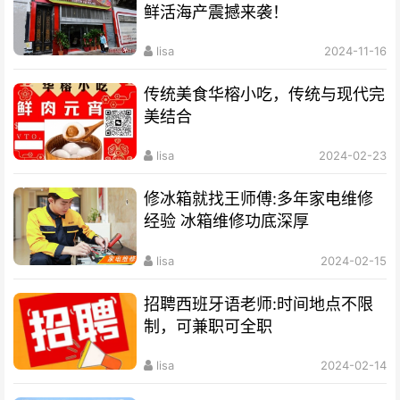
鲜活海产震撼来袭！
lisa
2024-11-16
传统美食华榕小吃，传统与现代完
美结合
lisa
2024-02-23
修冰箱就找王师傅:多年家电维修
经验 冰箱维修功底深厚
lisa
2024-02-15
招聘西班牙语老师:时间地点不限
制，可兼职可全职
lisa
2024-02-14