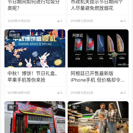
节日期间如何进行垃圾分
市政机关提示节日期间个
类呢？
人尽量避免燃放烟花
2020年01月02日
2
2019年12月26日
0
阿根廷
阿根廷
中秋！博饼！节日礼盒、
阿根廷已开售最新版
苹果手机等你来抢
iPhone手机 但价格却令人
咂舌
2019年09月10日
0
2018年10月22日
0
推广
推广