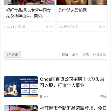
福旺食品超市.专营中国食
淘宝请来爱拍网
品及新鲜蔬菜、肉类、
鱼、海鲜
2022年03月30日
49
2022年04月11日
10
0
条评论
最新
最早
最热
评分最高
Once区百货公司招聘｜长期发展
可入股，打造个人事业
lisa
4周前
福旺超市全新鲜品荣耀登场、今日