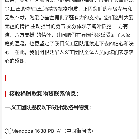
展后，受到广大旅阿爱心侨胞的踊跃捐赠，收到了大量的现
金.口罩.防护面罩.酒精等抗疫物质，正因您们的积极参与和
无私奉献，为爱心基金提供了强有力的支持。您们这种大爱
无疆的精神.主动担当的勇气.充分体现了海外侨胞“一方有
难、八方支援”的情怀，让同胞们在异国他乡感受到了大家
庭的温暖，也更坚定了我们义工团队继续走下去的信心和决
心！在此，我们阿根廷华人义工团队全体人员向您们表示衷
心的感谢.
接收捐赠款和物资联系信息：
一.义工团队授权以下5处代收各种物资：
①Mendoza 1638 PB “A”（中国街阿洁）