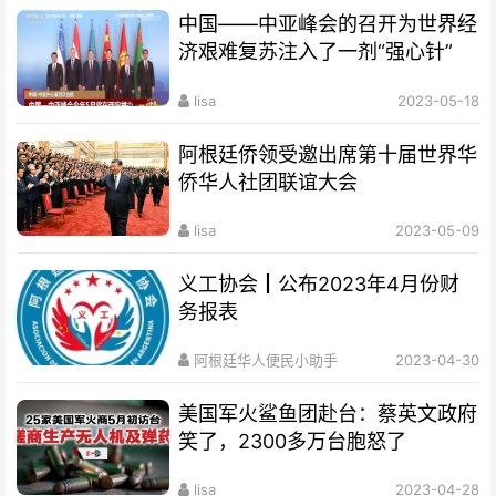
中国——中亚峰会的召开为世界经
济艰难复苏注入了一剂“强心针”
lisa
2023-05-18
阿根廷侨领受邀出席第十届世界华
侨华人社团联谊大会
lisa
2023-05-09
义工协会┃公布2023年4月份财
务报表
阿根廷华人便民小助手
2023-04-30
美国军火鲨鱼团赴台：蔡英文政府
笑了，2300多万台胞怒了
lisa
2023-04-28