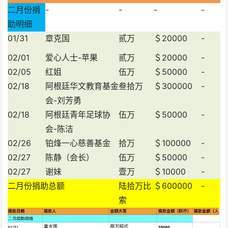
二月份捐
-
-
-
-
助明细
01/31
章克国
贰万
＄20000
-
02/01
爱心人士-苹果
贰万
＄20000
-
02/05
红姐
伍万
＄50000
-
02/18
阿根廷华文教育基金
叁拾万
＄300000
-
会-刘芳勇
02/18
阿根廷青年足球协
伍万
＄50000
-
会-陈洁
02/26
铂烽一心慈善基金
拾万
＄100000
-
02/27
陈静（会长）
伍万
＄50000
-
02/27
谢妹
壹万
＄10000
-
二月份捐助总额
陆拾万比
＄600000
-
索