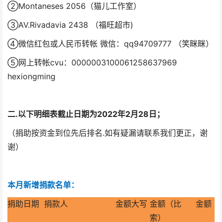
②Montaneses 2056（猫儿工作室）
③AV.Rivadavia 2438 （福旺超市)
④微信红包或人民币转帐 微信：qq94709777 （笑眯眯）
⑤网上转帐cvu：0000003100061258637969
hexiongming
二.以下明细表截止日期为2022年2月28日；
（捐助按资金到位先后排名.如有疑漏请联系我们更正，谢
谢）
本月新增捐款名单：
捐助日期
捐款人
金额大写
金额（比
金额
索）