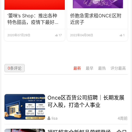
‘蕾咪’s Shop：推出各种
侨胞急需求租ONCE区附
特色甜品，疫情下最好的
近房子
选择
2020年07月29日
17
2022年04月06日
1
0
条评论
最新
最早
最热
评分最高
Once区百货公司招聘｜长期发展
可入股，打造个人事业
lisa
4周前