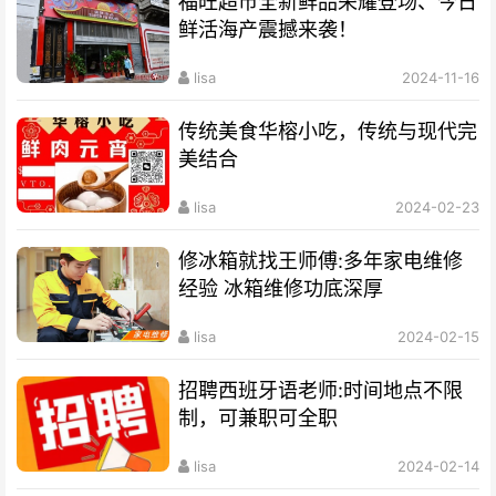
福旺超市全新鲜品荣耀登场、今日
鲜活海产震撼来袭！
lisa
2024-11-16
传统美食华榕小吃，传统与现代完
美结合
lisa
2024-02-23
修冰箱就找王师傅:多年家电维修
经验 冰箱维修功底深厚
lisa
2024-02-15
招聘西班牙语老师:时间地点不限
制，可兼职可全职
lisa
2024-02-14