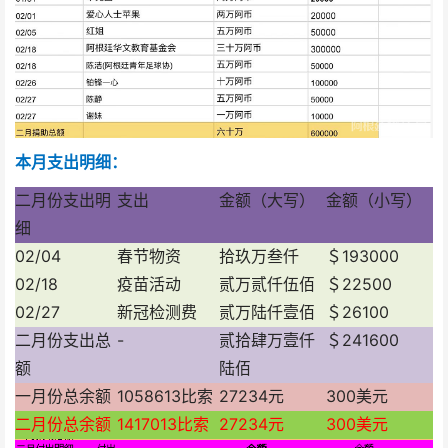
本月支出明细：
二月份支出明
支出
金额（大写）
金额（小写）
细
02/04
春节物资
拾玖万叁仟
＄193000
02/18
疫苗活动
贰万贰仟伍佰
＄22500
02/27
新冠检测费
贰万陆仟壹佰
＄26100
二月份支出总
-
贰拾肆万壹仟
＄241600
额
陆佰
一月份总余额
1058613比索
27234元
300美元
二月份总余额
1417013比索
27234元
300美元